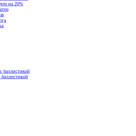
очти на 20%
атер
ов
ога
ка
с баллистикой