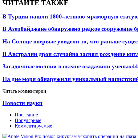
ЧИТАЙТЕ ТАКЖЕ
В Турции нашли 1800-летнюю мраморную статую 
В Азербайджане обнаружено редкое сооружение б
На Солнце впервые увидели то, что раньше сущес
В Австралии дрон случайно заснял рождение кит
Загадочные молнии в океане озадачили ученых
44
На дне моря обнаружили уникальный нацистский
Читать комментарии
Новости науки
Последние
Популярные
Комментируемые