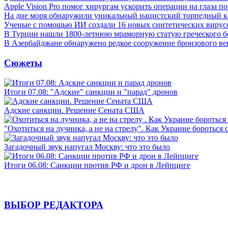
Apple Vision Pro помог хирургам ускорить операции на глаза п
На дне моря обнаружили уникальный нацистский торпедный к
Ученые с помощью ИИ создали 16 новых синтетических вирус
В Турции нашли 1800-летнюю мраморную статую греческого б
В Азербайджане обнаружено редкое сооружение бронзового ве
Сюжеты
Итоги 07.08: "Адские" санкции и "парад" дронов
Адские санкции. Решение Сената США
"Охотиться на лучника, а не на стрелу". Как Украине бороться 
Загадочный звук напугал Москву: что это было
Итоги 06.08: Санкции против РФ и дрон в Лейпциге
ВЫБОР РЕДАКТОРА