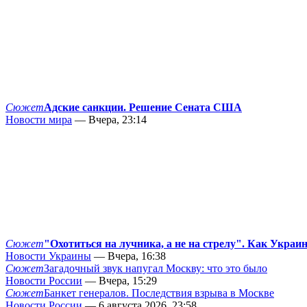
Сюжет
Адские санкции. Решение Сената США
Новости мира
— Вчера, 23:14
Сюжет
"Охотиться на лучника, а не на стрелу". Как Украи
Новости Украины
— Вчера, 16:38
Сюжет
Загадочный звук напугал Москву: что это было
Новости России
— Вчера, 15:29
Сюжет
Банкет генералов. Последствия взрыва в Москве
Новости России
— 6 августа 2026, 23:58