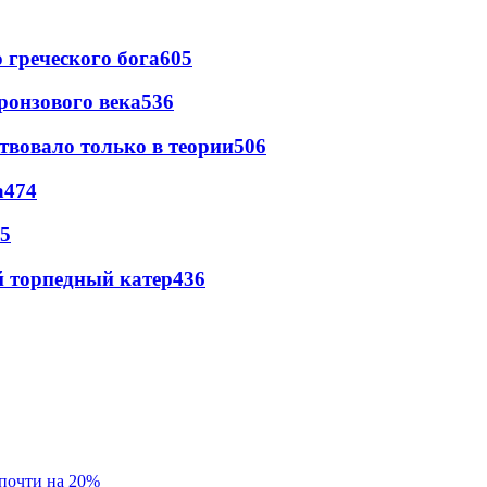
греческого бога
605
ронзового века
536
твовало только в теории
506
а
474
5
 торпедный катер
436