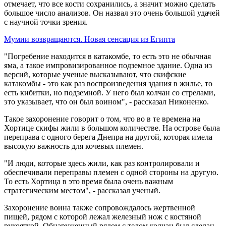
отмечает, что все кости сохранились, а значит можно сделать
большое число анализов. Он назвал это очень большой удачей
с научной точки зрения.
Мумии возвращаются. Новая сенсация из Египта
"Погребение находится в катакомбе, то есть это не обычная
яма, а такое импровизированное подземное здание. Одна из
версий, которые ученые высказывают, что скифские
катакомбы - это как раз воспроизведения здания в жилье, то
есть кибитки, но подземной. У него был колчан со стрелами,
это указывает, что он был воином", - рассказал Никоненко.
Такое захоронение говорит о том, что во в те времена на
Хортице скифы жили в большом количестве. На острове была
переправа с одного берега Днепра на другой, которая имела
высокую важность для кочевых племен.
"И люди, которые здесь жили, как раз контролировали и
обеспечивали переправы племен с одной стороны на другую.
То есть Хортица в это время была очень важным
стратегическим местом", - рассказал ученый.
Захоронение воина также сопровождалось жертвенной
пищей, рядом с которой лежал железный нож с костяной
рукояткой. Обнаруженный рядом с телом колчан был сделан