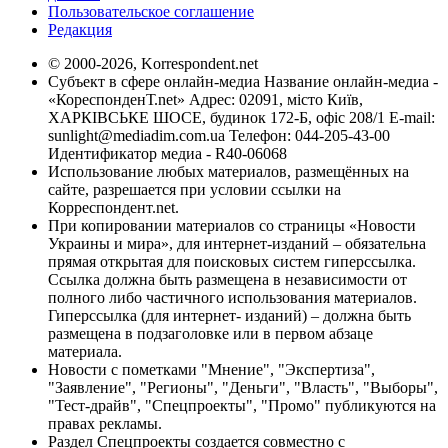
Пользовательское соглашение
Редакция
© 2000-2026, Korrespondent.net
Субъект в сфере онлайн-медиа Название онлайн-медиа -
«КореспонденТ.net» Адрес: 02091, місто Київ,
ХАРКІВСЬКЕ ШОСЕ, будинок 172-Б, офіс 208/1 E-mail:
sunlight@mediadim.com.ua
Телефон: 044-205-43-00
Идентификатор медиа - R40-06068
Использование любых материалов, размещённых на
сайте, разрешается при условии ссылки на
Корреспондент.net.
При копировании материалов со страницы «Новости
Украины и мира», для интернет-изданий – обязательна
прямая открытая для поисковых систем гиперссылка.
Ссылка должна быть размещена в независимости от
полного либо частичного использования материалов.
Гиперссылка (для интернет- изданий) – должна быть
размещена в подзаголовке или в первом абзаце
материала.
Новости с пометками "Мнение", "Экспертиза",
"Заявление", "Регионы", "Деньги", "Власть", "Выборы",
"Тест-драйв", "Спецпроекты", "Промо" публикуются на
правах рекламы.
Раздел Спецпроекты создается совместно с