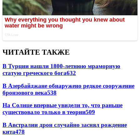
ЧИТАЙТЕ ТАКЖЕ
В Турции нашли 1800-летнюю мраморную
статую греческого бога
632
В Азербайджане обнаружено редкое сооружение
бронзового века
538
На Солнце впервые увидели то, что раньше
существовало только в теории
509
В Австралии дрон случайно заснял рождение
кита
478