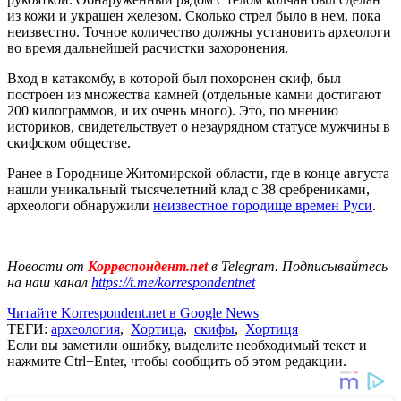
из кожи и украшен железом. Сколько стрел было в нем, пока
неизвестно. Точное количество должны установить археологи
во время дальнейшей расчистки захоронения.
Вход в катакомбу, в которой был похоронен скиф, был
построен из множества камней (отдельные камни достигают
200 килограммов, и их очень много). Это, по мнению
историков, свидетельствует о незаурядном статусе мужчины в
скифском обществе.
Ранее в Городнице Житомирской области, где в конце августа
нашли уникальный тысячелетний клад с 38 сребрениками,
археологи обнаружили
неизвестное городище времен Руси
.
Новости от
Корреспондент.net
в Telegram. Подписывайтесь
на наш канал
https://t.me/korrespondentnet
Читайте Korrespondent.net в Google News
ТЕГИ:
археология
,
Хортица
,
скифы
,
Хортиця
Если вы заметили ошибку, выделите необходимый текст и
нажмите Ctrl+Enter, чтобы сообщить об этом редакции.