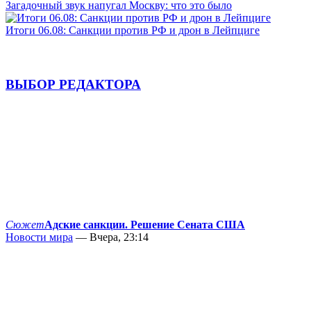
Загадочный звук напугал Москву: что это было
Итоги 06.08: Санкции против РФ и дрон в Лейпциге
ВЫБОР РЕДАКТОРА
Сюжет
Адские санкции. Решение Сената США
Новости мира
— Вчера, 23:14