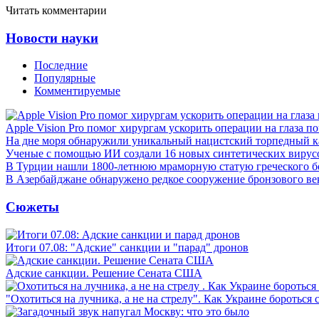
Читать комментарии
Новости науки
Последние
Популярные
Комментируемые
Apple Vision Pro помог хирургам ускорить операции на глаза п
На дне моря обнаружили уникальный нацистский торпедный к
Ученые с помощью ИИ создали 16 новых синтетических вирус
В Турции нашли 1800-летнюю мраморную статую греческого б
В Азербайджане обнаружено редкое сооружение бронзового ве
Сюжеты
Итоги 07.08: "Адские" санкции и "парад" дронов
Адские санкции. Решение Сената США
"Охотиться на лучника, а не на стрелу". Как Украине бороться 