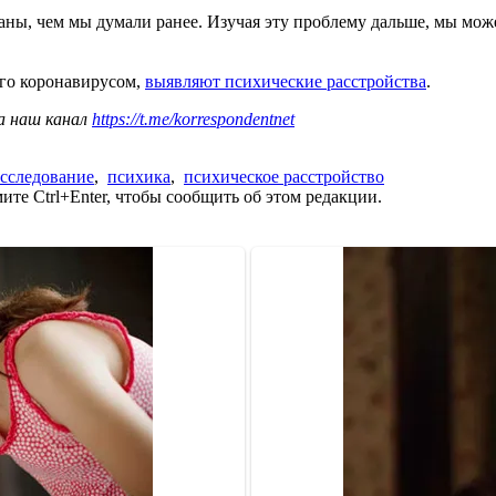
заны, чем мы думали ранее. Изучая эту проблему дальше, мы мо
его коронавирусом,
выявляют психические расстройства
.
а наш канал
https://t.me/korrespondentnet
сследование
,
психика
,
психическое расстройство
те Ctrl+Enter, чтобы сообщить об этом редакции.