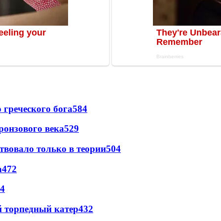
греческого бога
584
ронзового века
529
твовало только в теории
504
а
472
4
 торпедный катер
432