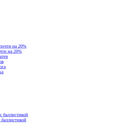
очти на 20%
атер
ов
ога
ка
с баллистикой