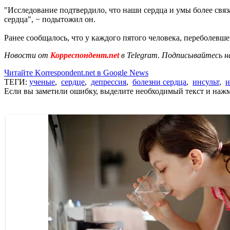
"Исследование подтвердило, что наши сердца и умы более свя
сердца", − подытожил он.
Ранее сообщалось, что у каждого пятого человека, переболевш
Новости от
Корреспондент.net
в Telegram. Подписывайтесь н
Читайте Korrespondent.net в Google News
ТЕГИ:
ученые
,
сердце
,
депрессия
,
болезни сердца
,
инсульт
,
и
Если вы заметили ошибку, выделите необходимый текст и нажми