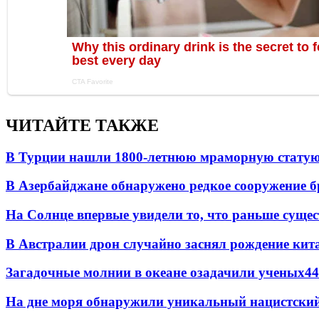
ЧИТАЙТЕ ТАКЖЕ
В Турции нашли 1800-летнюю мраморную статую 
В Азербайджане обнаружено редкое сооружение б
На Солнце впервые увидели то, что раньше сущес
В Австралии дрон случайно заснял рождение кит
Загадочные молнии в океане озадачили ученых
44
На дне моря обнаружили уникальный нацистский