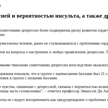
м
ией и вероятностью инсульта, а также д
имптомами депрессии более подвержены риску развития сердечны
ion.
миллиона человек, ранее не сталкивавшихся с проблемами серд
тов на вопросы о настроении и любых проявлениях депрессии. Т
 самыми тяжелыми симптомами депрессии впоследствии оказалис
дования показали, что в группе с наивысшими баллами был 21 с
еловек в группе с низкими баллами.
 чувства, связанные с депрессией, связаны с вероятностью возн
 лишь часть головоломки", − отметил профессор Эмануэле Ди А
оты не следует воспринимать как предупреждение о проблемах 