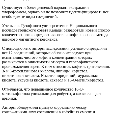
Существует и более дешевый вариант экстракции
хлороформом, однако он не позволяет идентифицировать все
необходимые виды соединений.
Ученые из Гуэлфского университета и Национального
исследовательского совета Канады разработали новый способ
количественного определения состава кофе на основе метода
ядерного магнитного резонанса.
С помощью него авторы исследования успешно определили
все 12 соединений, которые обычно исследуют при
испытаниях чистого кофе, и концентрации которых
различаются в зависимости от сорта и географического
происхождения зерен. К ним относятся: кофеин, тригонеллин,
3- и 5-кофеилхиновая кислота, липиды, кафестол,
никотиновая кислота, N-метилпиридиний, муравьиная
кислота, уксусная кислота, кахвеол и 16-О-метилкафестол.
Отмечается, что повышенное количество 16-O-
метилкафестола уникально для робусты, а кахвеола – для
арабики.
Авторы обнаружили прямую корреляцию между
содержаниями двух соединений в кофейных смесях и