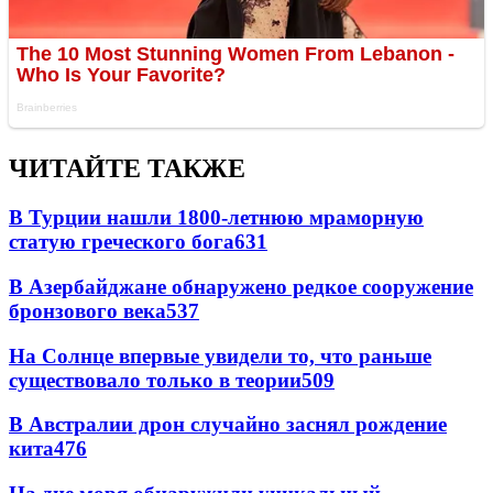
ЧИТАЙТЕ ТАКЖЕ
В Турции нашли 1800-летнюю мраморную
статую греческого бога
631
В Азербайджане обнаружено редкое сооружение
бронзового века
537
На Солнце впервые увидели то, что раньше
существовало только в теории
509
В Австралии дрон случайно заснял рождение
кита
476