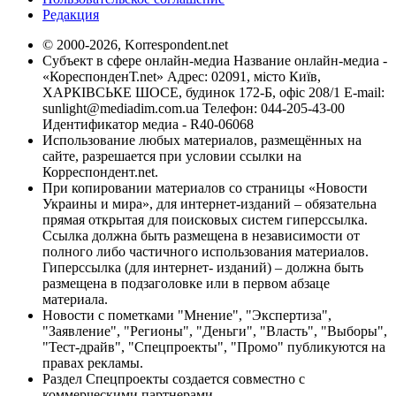
Редакция
© 2000-2026, Korrespondent.net
Субъект в сфере онлайн-медиа Название онлайн-медиа -
«КореспонденТ.net» Адрес: 02091, місто Київ,
ХАРКІВСЬКЕ ШОСЕ, будинок 172-Б, офіс 208/1 E-mail:
sunlight@mediadim.com.ua
Телефон: 044-205-43-00
Идентификатор медиа - R40-06068
Использование любых материалов, размещённых на
сайте, разрешается при условии ссылки на
Корреспондент.net.
При копировании материалов со страницы «Новости
Украины и мира», для интернет-изданий – обязательна
прямая открытая для поисковых систем гиперссылка.
Ссылка должна быть размещена в независимости от
полного либо частичного использования материалов.
Гиперссылка (для интернет- изданий) – должна быть
размещена в подзаголовке или в первом абзаце
материала.
Новости с пометками "Мнение", "Экспертиза",
"Заявление", "Регионы", "Деньги", "Власть", "Выборы",
"Тест-драйв", "Спецпроекты", "Промо" публикуются на
правах рекламы.
Раздел Спецпроекты создается совместно с
коммерческими партнерами.