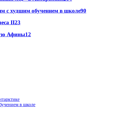
ям с худшим обучением в школе
90
еса II
23
тую Афины
12
нтарктике
бучением в школе