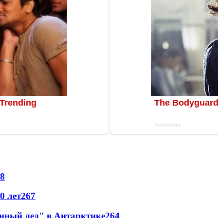
8
0 лет
267
инный лед" в Антарктике
264