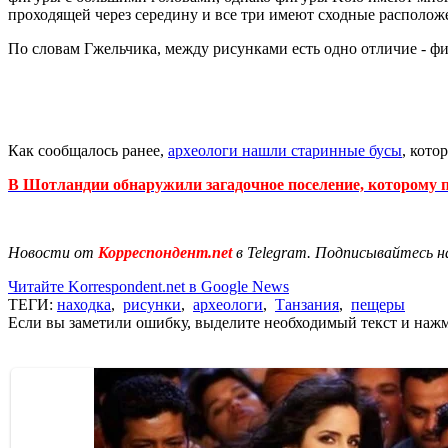
проходящей через середину и все три имеют сходные расположе
По словам Гжельчика, между рисунками есть одно отличие - фи
Как сообщалось ранее,
археологи нашли старинные бусы
, кото
В Шотландии обнаружили загадочное поселение, которому 
Новости от
Корреспондент.net
в Telegram. Подписывайтесь н
Читайте Korrespondent.net в Google News
ТЕГИ:
находка
,
рисунки
,
археологи
,
Танзания
,
пещеры
Если вы заметили ошибку, выделите необходимый текст и нажми