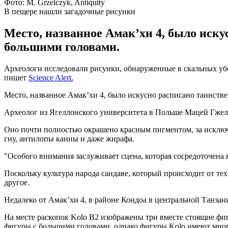
Фото: M. Grzelczyk, Antiquity
В пещере нашли загадочные рисунки
Место, названное Амакʼхи 4, было ис
большими головами.
Археологи исследовали рисунки, обнаруженные в скальных убе
пишет
Science Alert.
Место, названное Амакʼхи 4, было искусно расписано таинс
Археолог из Ягеллонского университета в Польше Мацей Гжельч
Оно почти полностью окрашено красным пигментом, за исклю
гну, антилопы канны и даже жирафа.
"Особого внимания заслуживает сцена, которая сосредоточена
Поскольку культура народа сандаве, который происходит от тех
другое.
Недалеко от Амак’хи 4, в районе Кондоа в центральной Танзан
На месте раскопок Kolo B2 изображены три вместе стоящие фиг
фигуры с большими головами, однако фигуры Kolo имеют много