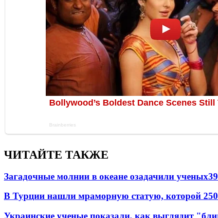
ЧИТАЙТЕ ТАКЖЕ
Загадочные молнии в океане озадачили ученых
39
В Турции нашли мраморную статую, которой 250
Украинские ученые показали, как выглядит "бл