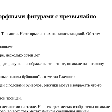
оморфными фигурами с чрезвычайно
Танзании. Некоторые из них оказались загадкой. Об этом
оловами.
, несколько сотен лет.
реди рисунков изображены животные, похожие на антилопу
нные головы буйволов", - отметил Гжельчик.
дей с головами буйволов, рисунки могут изображать что-то
той троицей.
и лежащими на земле. На всех трех местах изображены похожие
го, во всех трех местах фигуры соединены линией,