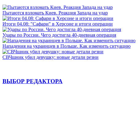
Пытаются взломать Киев. Реакция Запада на удар
Итоги 04.08: "Сафари" в Херсоне и итоги операции
Удары по России. Чего достигла 40-дневная операция
Нападения на украинцев в Польше. Как изменить ситуацию
СВЧшник убил девушку: новые детали резни
ВЫБОР РЕДАКТОРА