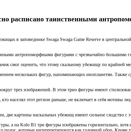
кусно расписано таинственными антроп
жищах в заповеднике Swaga Swaga Game Reserve в центральной 
твенными антропоморфными фигурами с чрезвычайно большими г
ик смог оценить, что этому скальному убежищу по крайней мере
чением нескольких фигур, напоминающих инопланетян. Также с
 вокруг трех изображений. В этом трио фигуры имеют стилизова
, кто населял этот регион раньше, не включает в себя мотивы лю
ии, две картины наскальных убежищ имеют сильное сходство с э
уры, а на Kolo В1 три фигуры изображены горизонтально, хотя 
 полос, которые интерпретируются как головной убор. Кроме то