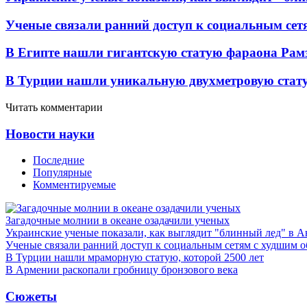
Ученые связали ранний доступ к социальным сет
В Египте нашли гигантскую статую фараона Рамз
В Турции нашли уникальную двухметровую ста
Читать комментарии
Новости науки
Последние
Популярные
Комментируемые
Загадочные молнии в океане озадачили ученых
Украинские ученые показали, как выглядит "блинный лед" в А
Ученые связали ранний доступ к социальным сетям с худшим о
В Турции нашли мраморную статую, которой 2500 лет
В Армении раскопали гробницу бронзового века
Сюжеты