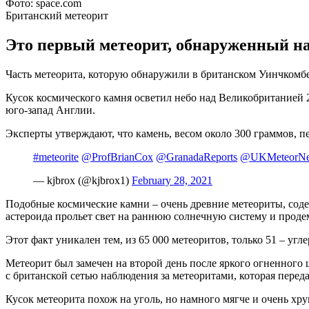
Фото: space.com
Британский метеорит
Это первый метеорит, обнаруженный на 
Часть метеорита, которую обнаружили в британском Уинчкомбе
Кусок космического камня осветил небо над Великобританией 
юго-запад Англии.
Эксперты утверждают, что камень, весом около 300 граммов, п
#meteorite
@ProfBrianCox
@GranadaReports
@UKMeteorNe
— kjbrox (@kjbrox1)
February 28, 2021
Подобные космические камни – очень древние метеориты, соде
астероида прольет свет на раннюю солнечную систему и продем
Этот факт уникален тем, из 65 000 метеоритов, только 51 – угл
Метеорит был замечен на второй день после яркого огненного 
с британской сетью наблюдения за метеоритами, которая перед
Кусок метеорита похож на уголь, но намного мягче и очень хр