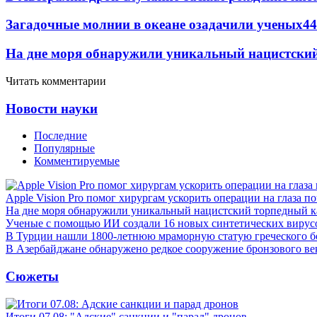
Загадочные молнии в океане озадачили ученых
44
На дне моря обнаружили уникальный нацистский
Читать комментарии
Новости науки
Последние
Популярные
Комментируемые
Apple Vision Pro помог хирургам ускорить операции на глаза п
На дне моря обнаружили уникальный нацистский торпедный к
Ученые с помощью ИИ создали 16 новых синтетических вирус
В Турции нашли 1800-летнюю мраморную статую греческого б
В Азербайджане обнаружено редкое сооружение бронзового ве
Сюжеты
Итоги 07.08: "Адские" санкции и "парад" дронов