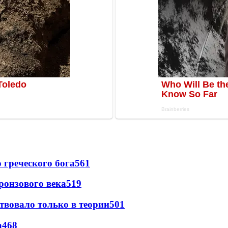
греческого бога
561
ронзового века
519
твовало только в теории
501
а
468