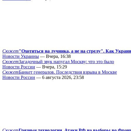
Сюжет
"Охотиться на лучника, а не на стрелу". Как Украи
Новости Украины
— Вчера, 16:38
Сюжет
Загадочный звук напугал Москву: что это было
Новости России
— Вчера, 15:29
Сюжет
Банкет генералов. Последствия взрыва в Москве
Новости России
— 6 августа 2026, 23:58
Сюжет
Грязные технологии. Атаки РФ на выборы во Фран