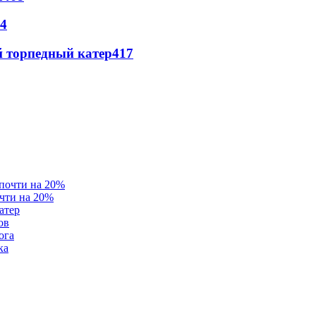
4
 торпедный катер
417
очти на 20%
атер
ов
ога
ка