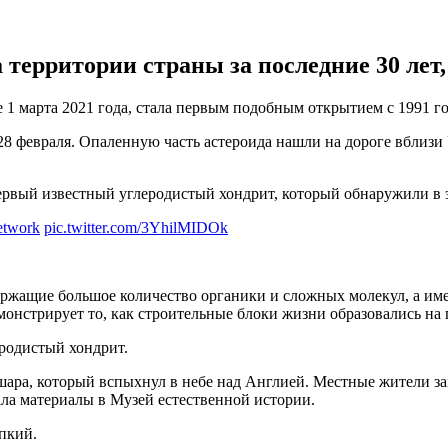
территории страны за последние 30 лет,
 1 марта 2021 года, стала первым подобным открытием с 1991 г
28 февраля. Опаленную часть астероида нашли на дороге вблизи
ервый известный углеродистый хондрит, который обнаружили в э
twork
pic.twitter.com/3YhilMIDOk
ржащие большое количество органики и сложных молекул, а имен
онстрирует то, как строительные блоки жизни образовались на 
еродистый хондрит.
шара, который вспыхнул в небе над Англией. Местные жители за
ала материалы в Музей естественной истории.
упкий.