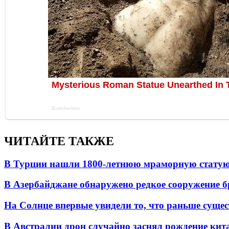
ЧИТАЙТЕ ТАКЖЕ
В Турции нашли 1800-летнюю мраморную статую 
В Азербайджане обнаружено редкое сооружение б
На Солнце впервые увидели то, что раньше сущес
В Австралии дрон случайно заснял рождение кит