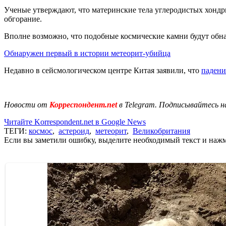
Ученые утверждают, что материнские тела углеродистых хондрито
обгорание.
Вполне возможно, что подобные космические камни будут обн
Обнаружен первый в истории метеорит-убийца
Недавно в сейсмологическом центре Китая заявили, что
падени
Новости от
Корреспондент.net
в Telegram. Подписывайтесь н
Читайте Korrespondent.net в Google News
ТЕГИ:
космос
,
астероид
,
метеорит
,
Великобритания
Если вы заметили ошибку, выделите необходимый текст и нажми