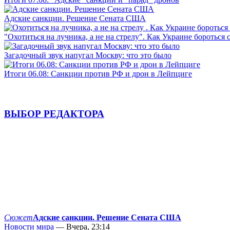
Адские санкции. Решение Сената США
"Охотиться на лучника, а не на стрелу". Как Украине бороться 
Загадочный звук напугал Москву: что это было
Итоги 06.08: Санкции против РФ и дрон в Лейпциге
ВЫБОР РЕДАКТОРА
Сюжет
Адские санкции. Решение Сената США
Новости мира
— Вчера, 23:14