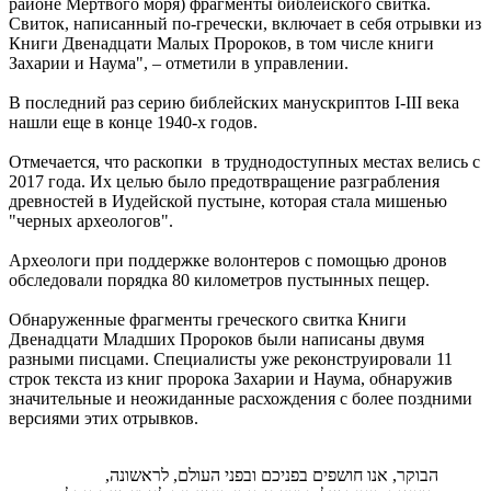
районе Мертвого моря) фрагменты библейского свитка.
Свиток, написанный по-гречески, включает в себя отрывки из
Книги Двенадцати Малых Пророков, в том числе книги
Захарии и Наума", – отметили в управлении.
В последний раз серию библейских манускриптов I-III века
нашли еще в конце 1940-х годов.
Отмечается, что раскопки в труднодоступных местах велись с
2017 года. Их целью было предотвращение разграбления
древностей в Иудейской пустыне, которая стала мишенью
"черных археологов".
Археологи при поддержке волонтеров с помощью дронов
обследовали порядка 80 километров пустынных пещер.
Обнаруженные фрагменты греческого свитка Книги
Двенадцати Младших Пророков были написаны двумя
разными писцами. Специалисты уже реконструировали 11
строк текста из книг пророка Захарии и Наума, обнаружив
значительные и неожиданные расхождения с более поздними
версиями этих отрывков.
הבוקר, אנו חושפים בפניכם ובפני העולם, לראשונה,