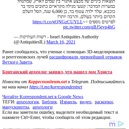
תוצאות ביניים של מבצע אתגרי בין שמים לארץ, שמתנהל
במערות המדבר: קטעי מגילה מקראיים כתובים מימי בר
כוכבא, שלד ילדה עטוף בד, בן 6,000 שנה, הסל השלם
הקדום ביותר בעולם, והרבה יותר!
https://t.co/gQNGzCUYLL
לפרטים נוספים >>
pic.twitter.com/qBJ5evp4hG
— רשות העתיקות - Israel Antiquities Authority
(@AntiquitiesIL)
March 16, 2021
Ранее сообщалось, что ученые с помощью 3D-моделирования
и рентгеновских лучей
расшифровали древнейший отрывок
Ветхого Завета
.
Британский археолог заявил, что нашел дом Христа
Новости от
Корреспондент.net
в Telegram. Подписывайтесь
на наш канал
https://t.me/korrespondentnet
Читайте Korrespondent.net в Google News
ТЕГИ:
археология
,
Библия
,
Израиль
,
видео
,
раскопки
,
манускрипты
,
археологи
Если вы заметили ошибку, выделите необходимый текст и
нажмите Ctrl+Enter, чтобы сообщить об этом редакции.