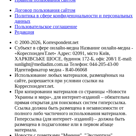
Договор пользования сайтом
Политика в сфере конфиденциальности и персональных
данных
Пользовательское соглашение
Редакция
© 2000-2026, Korrespondent.net
Субъект в сфере онлайн-медиа Название онлайн-медиа -
«КореспонденТ.net» Адрес: 02091, місто Київ,
ХАРКІВСЬКЕ ШОСЕ, будинок 172-Б, офіс 208/1 E-mail:
sunlight@mediadim.com.ua
Телефон: 044-205-43-00
Идентификатор медиа - R40-06068
Использование любых материалов, размещённых на
сайте, разрешается при условии ссылки на
Корреспондент.net.
При копировании материалов со страницы «Новости
Украины и мира», для интернет-изданий – обязательна
прямая открытая для поисковых систем гиперссылка.
Ссылка должна быть размещена в независимости от
полного либо частичного использования материалов.
Гиперссылка (для интернет- изданий) – должна быть
размещена в подзаголовке или в первом абзаце
материала.
Новости с пометками "Мнение", "Экспертиза",