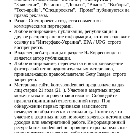
"Заявление", "Регионы", "Деньги", "Власть", "Выборы",
"Тест-драйв", "Спецпроекты", "Промо" публикуются на
правах рекламы.
Раздел Спецпроекты создается совместно с
коммерческими партнерами.
Любое копирование, публикация, републикация и
другое распространение информации, которое содержит
ссылку на "Интерфакс-Украина", EPA / UPG, строго
воспрещается.
Владелец веб-страницы в разделе Я- Корреспондент
является автор публикации.
Любое копирование, перепечатка и воспроизведение
фотографий и/или аудиовизуальных материалов,
принадлежащих правообладателю Getty Images, строго
запрещено.
Материалы сайта korrespondent.net предназначены для
лиц старше 21 года (21+). Участие в азартных играх
может вызвать игровую зависимость. Соблюдайте
правила (принципы) ответственной игры. При
обнаружении первых признаков зависимости
немедленно обратитесь к специалисту. Помните, что
участие в азартных играх не может являться источником
доходов или альтернативой работе. Информационный
ресурс korrespondent.net не проводит игры на реальные
и/или виртуальные деньги, сайт не принимает ни в