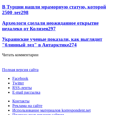
В Турции нашли мраморную статую, которой
2500 лет
298
Археологи сделали неожиданное открытие
недалеко от Колизея
297
Украинские ученые показали, как выглядит
"блинный лед" в Антарктике
274
Читать комментарии
Полная версия сайта
Facebook
Twitter
RSS-ленты
E-mail рассылка
Контакты
Реклама на сайте
Использование материалов korrespondent.net
Правила пользования сайтом