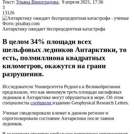
Текст:
Ульяна Виноградова
, 9 апреля 2021, 17:36
3
13126
Фото: pixabay.com
Антарктику ожидает беспрецедентная катастрофа
В целом 34% площади всех
шельфовых ледников Антарктики, то
есть, полмиллиона квадратных
километров, окажутся на грани
разрушения.
Исследователи Университета Рединга в Великобритании
предсказали, что как минимум треть площади шельфовых
ледников в Антарктике могут обрушиться в море. Об этом
специалисты
сообщили
изданию Geophysical Research Letters.
Ученые смоделировали климат в данном регионе и
спрогнозировали состояние Антарктики после таяния
ледников.
В нынешнем столетии глобальное потепление спровоцирует