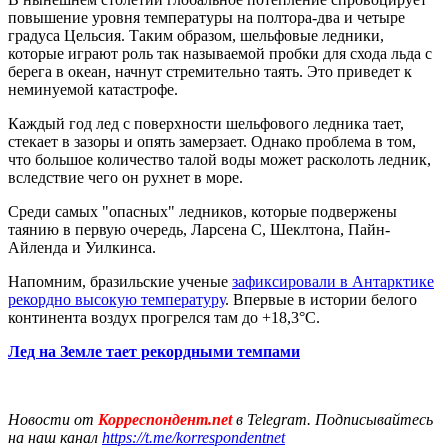
повышение уровня температуры на полтора-два и четыре
градуса Цельсия. Таким образом, шельфовые ледники,
которые играют роль так называемой пробки для схода льда с
берега в океан, начнут стремительно таять. Это приведет к
неминуемой катастрофе.
Каждый год лед с поверхности шельфового ледника тает,
стекает в зазоры и опять замерзает. Однако проблема в том,
что большое количество талой воды может расколоть ледник,
вследствие чего он рухнет в море.
Среди самых "опасных" ледников, которые подвержены
таянию в первую очередь, Ларсена С, Шеклтона, Пайн-
Айленда и Уилкинса.
Напомним, бразильские ученые
зафиксировали в Антарктике
рекордно высокую температуру
. Впервые в истории белого
континента воздух прогрелся там до +18,3°C.
Лед на Земле тает рекордными темпами
Новости от
Корреспондент.net
в Telegram. Подписывайтесь
на наш канал
https://t.me/korrespondentnet