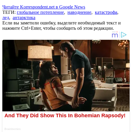
Читайте Korrespondent.net в Google News
ТЕГИ:
глобальное потепление
,
наводнение
,
катастрофа
,
лед
,
антарктика
Если вы заметили ошибку, выделите необходимый текст и
нажмите Ctrl+Enter, чтобы сообщить об этом редакции.