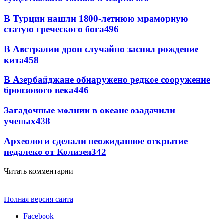
В Турции нашли 1800-летнюю мраморную
статую греческого бога
496
В Австралии дрон случайно заснял рождение
кита
458
В Азербайджане обнаружено редкое сооружение
бронзового века
446
Загадочные молнии в океане озадачили
ученых
438
Археологи сделали неожиданное открытие
недалеко от Колизея
342
Читать комментарии
Полная версия сайта
Facebook