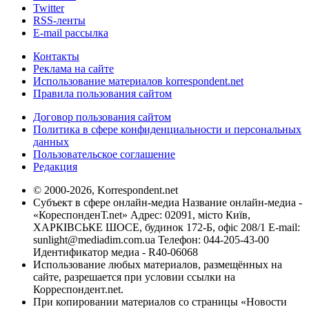
Twitter
RSS-ленты
E-mail рассылка
Контакты
Реклама на сайте
Использование материалов korrespondent.net
Правила пользования сайтом
Договор пользования сайтом
Политика в сфере конфиденциальности и персональных
данных
Пользовательское соглашение
Редакция
© 2000-2026, Korrespondent.net
Субъект в сфере онлайн-медиа Название онлайн-медиа -
«КореспонденТ.net» Адрес: 02091, місто Київ,
ХАРКІВСЬКЕ ШОСЕ, будинок 172-Б, офіс 208/1 E-mail:
sunlight@mediadim.com.ua
Телефон: 044-205-43-00
Идентификатор медиа - R40-06068
Использование любых материалов, размещённых на
сайте, разрешается при условии ссылки на
Корреспондент.net.
При копировании материалов со страницы «Новости