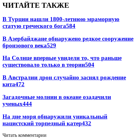
ЧИТАЙТЕ ТАКЖЕ
В Турции нашли 1800-летнюю мраморную
статую греческого бога
584
В Азербайджане обнаружено редкое сооружение
бронзового века
529
На Солнце впервые увидели то, что раньше
существовало только в теории
504
В Австралии дрон случайно заснял рождение
кита
472
Загадочные молнии в океане озадачили
ученых
444
На дне моря обнаружили уникальный
нацистский торпедный катер
432
Читать комментарии