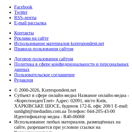
Facebook
Twitter
RSS-ленты
E-mail рассылка
Контакты
Реклама на сайте
Использование материалов korrespondent.net
Правила пользования сайтом
Договор пользования сайтом
Политика в сфере конфиденциальности и персональных
данных
Пользовательское соглашение
Редакция
© 2000-2026, Korrespondent.net
Субъект в сфере онлайн-медиа Название онлайн-медиа -
«КореспонденТ.net» Адрес: 02091, місто Київ,
ХАРКІВСЬКЕ ШОСЕ, будинок 172-Б, офіс 208/1 E-mail:
sunlight@mediadim.com.ua
Телефон: 044-205-43-00
Идентификатор медиа - R40-06068
Использование любых материалов, размещённых на
сайте, разрешается при условии ссылки на