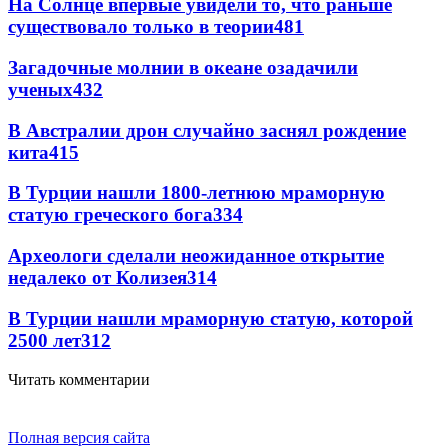
На Солнце впервые увидели то, что раньше
существовало только в теории
481
Загадочные молнии в океане озадачили
ученых
432
В Австралии дрон случайно заснял рождение
кита
415
В Турции нашли 1800-летнюю мраморную
статую греческого бога
334
Археологи сделали неожиданное открытие
недалеко от Колизея
314
В Турции нашли мраморную статую, которой
2500 лет
312
Читать комментарии
Полная версия сайта