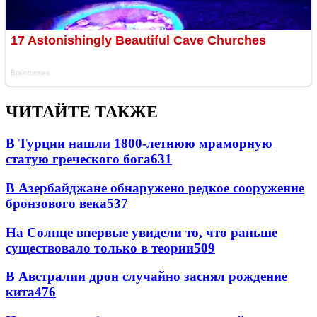
ЧИТАЙТЕ ТАКЖЕ
В Турции нашли 1800-летнюю мраморную
статую греческого бога
631
В Азербайджане обнаружено редкое сооружение
бронзового века
537
На Солнце впервые увидели то, что раньше
существовало только в теории
509
В Австралии дрон случайно заснял рождение
кита
476