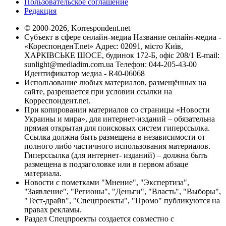
Пользовательское соглашение
Редакция
© 2000-2026, Korrespondent.net
Субъект в сфере онлайн-медиа Название онлайн-медиа -
«КореспонденТ.net» Адрес: 02091, місто Київ,
ХАРКІВСЬКЕ ШОСЕ, будинок 172-Б, офіс 208/1 E-mail:
sunlight@mediadim.com.ua
Телефон: 044-205-43-00
Идентификатор медиа - R40-06068
Использование любых материалов, размещённых на
сайте, разрешается при условии ссылки на
Корреспондент.net.
При копировании материалов со страницы «Новости
Украины и мира», для интернет-изданий – обязательна
прямая открытая для поисковых систем гиперссылка.
Ссылка должна быть размещена в независимости от
полного либо частичного использования материалов.
Гиперссылка (для интернет- изданий) – должна быть
размещена в подзаголовке или в первом абзаце
материала.
Новости с пометками "Мнение", "Экспертиза",
"Заявление", "Регионы", "Деньги", "Власть", "Выборы",
"Тест-драйв", "Спецпроекты", "Промо" публикуются на
правах рекламы.
Раздел Спецпроекты создается совместно с