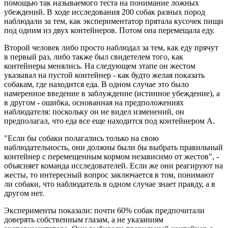
помощью так называемого теста на понимание ложных
убеждений. В ходе исследования 200 собак разных пород
наблюдали за тем, как экспериментатор прятала кусочек пищи
под одним из двух контейнеров. Потом она перемещала еду.
Второй человек либо просто наблюдал за тем, как еду прячут
в первый раз, либо также был свидетелем того, как
контейнеры менялись. На следующем этапе он жестом
указывал на пустой контейнер - как будто желая показать
собакам, где находится еда. В одном случае это было
намеренное введение в заблуждение (истинное убеждение), а
в другом - ошибка, основанная на предположениях
наблюдателя: поскольку он не видел изменений, он
предполагал, что еда все еще находится под контейнером А.
"Если бы собаки полагались только на свою
наблюдательность, они должны были бы выбрать правильный
контейнер с перемещенным кормом независимо от жестов", -
объясняет команда исследователей. Если же они реагируют на
жесты, то интересный вопрос заключается в том, понимают
ли собаки, что наблюдатель в одном случае знает правду, а в
другом нет.
Эксперименты показали: почти 60% собак предпочитали
доверять собственным глазам, а не указаниям