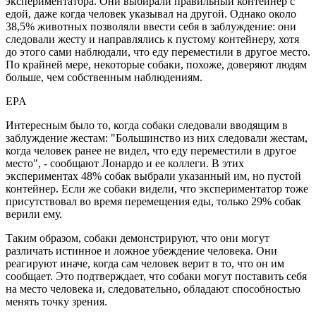
экспериментатора. Они выбирали правильный контейнер с
едой, даже когда человек указывал на другой. Однако около
38,5% животных позволяли ввести себя в заблуждение: они
следовали жесту и направлялись к пустому контейнеру, хотя
до этого сами наблюдали, что еду переместили в другое место.
По крайней мере, некоторые собаки, похоже, доверяют людям
больше, чем собственным наблюдениям.
EPA
Интересным было то, когда собаки следовали вводящим в
заблуждение жестам: "Большинство из них следовали жестам,
когда человек ранее не видел, что еду переместили в другое
место", - сообщают Лонардо и ее коллеги. В этих
экспериментах 48% собак выбрали указанный им, но пустой
контейнер. Если же собаки видели, что экспериментатор тоже
присутствовал во время перемещения еды, только 29% собак
верили ему.
Таким образом, собаки демонстрируют, что они могут
различать истинное и ложное убеждение человека. Они
реагируют иначе, когда сам человек верит в то, что он им
сообщает. Это подтверждает, что собаки могут поставить себя
на место человека и, следовательно, обладают способностью
менять точку зрения.