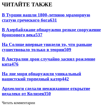
ЧИТАЙТЕ ТАКЖЕ
В Турции нашли 1800-летнюю мраморную
статую греческого бога
631
В Азербайджане обнаружено редкое сооружение
бронзового века
537
На Солнце впервые увидели то, что раньше
существовало только в теории
509
В Австралии дрон случайно заснял рождение
кита
476
На дне моря обнаружили уникальный
нацистский торпедный катер
442
Археологи сделали неожиданное открытие
недалеко от Колизея
350
Читать комментарии