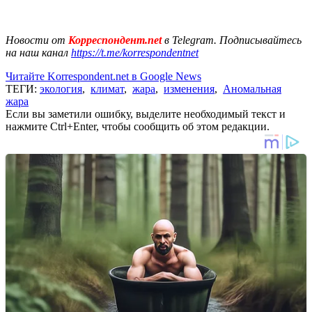
Новости от
Корреспондент.net
в Telegram. Подписывайтесь
на наш канал
https://t.me/korrespondentnet
Читайте Korrespondent.net в Google News
ТЕГИ:
экология
,
климат
,
жара
,
изменения
,
Аномальная
жара
Если вы заметили ошибку, выделите необходимый текст и
нажмите Ctrl+Enter, чтобы сообщить об этом редакции.