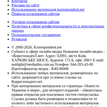
Контакты
Реклама на сайте
Использование материалов korrespondent.net
Правила пользования сайтом
Договор пользования сайтом
Политика в сфере конфиденциальности и персональных
данных
Пользовательское соглашение
Редакция
© 2000-2026, Korrespondent.net
Субъект в сфере онлайн-медиа Название онлайн-медиа -
«КореспонденТ.net» Адрес: 02091, місто Київ,
ХАРКІВСЬКЕ ШОСЕ, будинок 172-Б, офіс 208/1 E-mail:
sunlight@mediadim.com.ua
Телефон: 044-205-43-00
Идентификатор медиа - R40-06068
Использование любых материалов, размещённых на
сайте, разрешается при условии ссылки на
Корреспондент.net.
При копировании материалов со страницы «Новости
Украины и мира», для интернет-изданий – обязательна
прямая открытая для поисковых систем гиперссылка.
Ссылка должна быть размещена в независимости от
полного либо частичного использования материалов.