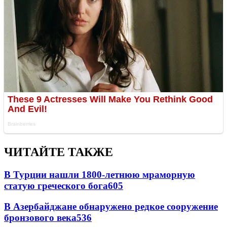
ЧИТАЙТЕ ТАКЖЕ
В Турции нашли 1800-летнюю мраморную
статую греческого бога
605
В Азербайджане обнаружено редкое сооружение
бронзового века
536