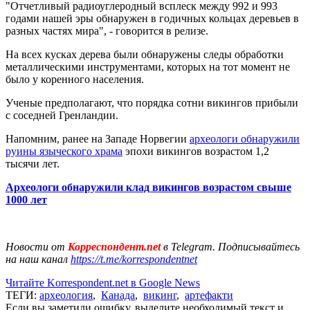
"Отчетливый радиоуглеродный всплеск между 992 и 993
годами нашей эры обнаружен в годичных кольцах деревьев в
разных частях мира", - говорится в релизе.
На всех кусках дерева были обнаружены следы обработки
металлическими инструментами, которых на тот момент не
было у коренного населения.
Ученые предполагают, что порядка сотни викингов прибыли
с соседней Гренландии.
Напомним, ранее на Западе Норвегии
археологи обнаружили
руины языческого храма
эпохи викингов возрастом 1,2
тысячи лет.
Археологи обнаружили клад викингов возрастом свыше
1000 лет
Новости от
Корреспондент.net
в Telegram. Подписывайтесь
на наш канал
https://t.me/korrespondentnet
Читайте Korrespondent.net в Google News
ТЕГИ:
археология
,
Канада
,
викинг
,
артефакти
Если вы заметили ошибку, выделите необходимый текст и