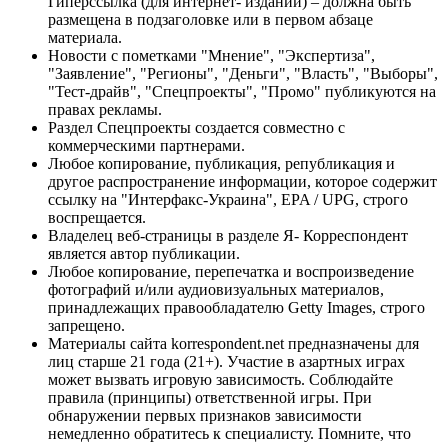
Гиперссылка (для интернет- изданий) – должна быть
размещена в подзаголовке или в первом абзаце
материала.
Новости с пометками "Мнение", "Экспертиза",
"Заявление", "Регионы", "Деньги", "Власть", "Выборы",
"Тест-драйв", "Спецпроекты", "Промо" публикуются на
правах рекламы.
Раздел Спецпроекты создается совместно с
коммерческими партнерами.
Любое копирование, публикация, републикация и
другое распространение информации, которое содержит
ссылку на "Интерфакс-Украина", EPA / UPG, строго
воспрещается.
Владелец веб-страницы в разделе Я- Корреспондент
является автор публикации.
Любое копирование, перепечатка и воспроизведение
фотографий и/или аудиовизуальных материалов,
принадлежащих правообладателю Getty Images, строго
запрещено.
Материалы сайта korrespondent.net предназначены для
лиц старше 21 года (21+). Участие в азартных играх
может вызвать игровую зависимость. Соблюдайте
правила (принципы) ответственной игры. При
обнаружении первых признаков зависимости
немедленно обратитесь к специалисту. Помните, что