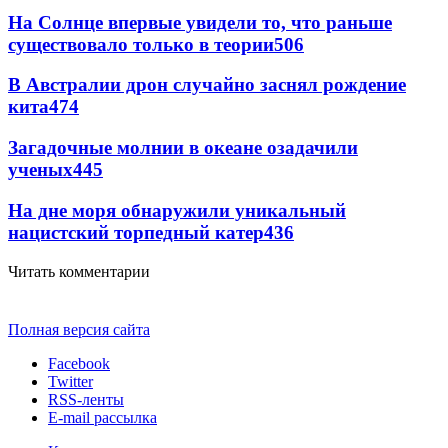
На Солнце впервые увидели то, что раньше
существовало только в теории
506
В Австралии дрон случайно заснял рождение
кита
474
Загадочные молнии в океане озадачили
ученых
445
На дне моря обнаружили уникальный
нацистский торпедный катер
436
Читать комментарии
Полная версия сайта
Facebook
Twitter
RSS-ленты
E-mail рассылка