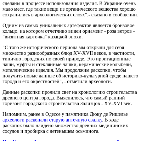
сделаны в процессе использования изделия. В Украине очень
мало мест, где такие вещи из органического вещества хорошо
сохранились в археологических слоях",- сказано в сообщении.
Одним из самых уникальных артефактов является бронзовое
кольцо, на котором отчетливо виден орнамент - роза ветров -
"визитная карточка" казацкой эпохи.
"С того же исторического периода мы открыли для себя
множество разнообразных блюд XV-XVII веков, в частности,
типично городских по своей природе. Это ирригационные
чаши, муфты и стеклянные чашки, керамические колыбели,
металлические изделия. Мы продолжим раскопки, чтобы
получить новые данные об историко-культурной среде нашего
города и его окрестностей", - отметили археологи.
Данные раскопки пролили свет на хронологию строительства
древнего центра города. Выяснилось, что самый ранний
горизонт городского строительства Зализцов - XV-XVI век.
Напомним, ранее в Одессе у памятника Дюку де Ришелье
археологи раскопали старую аптечную свалку
. В ходе
раскопок было найдено множество древних медицинских
сосудов и пробирка с детенышем осьминога.