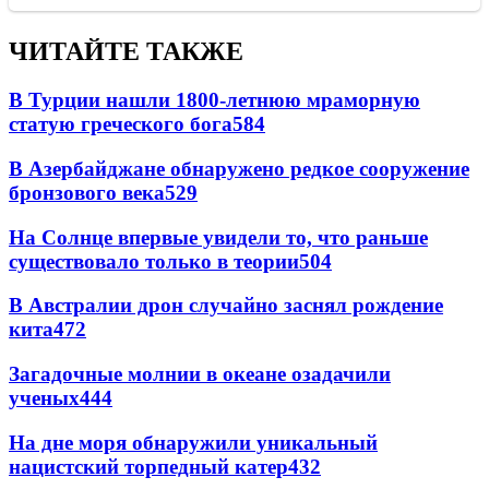
ЧИТАЙТЕ ТАКЖЕ
В Турции нашли 1800-летнюю мраморную
статую греческого бога
584
В Азербайджане обнаружено редкое сооружение
бронзового века
529
На Солнце впервые увидели то, что раньше
существовало только в теории
504
В Австралии дрон случайно заснял рождение
кита
472
Загадочные молнии в океане озадачили
ученых
444
На дне моря обнаружили уникальный
нацистский торпедный катер
432