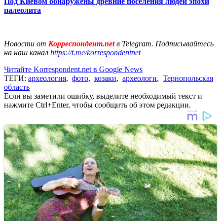
Под Киевом обнаружены древние поселения людей эпохи
палеолита
Новости от
Корреспондент.net
в Telegram. Подписывайтесь
на наш канал
https://t.me/korrespondentnet
Читайте Korrespondent.net в Google News
ТЕГИ:
археология
,
фото
,
козаки
,
археологи
,
Тернопольская
область
Если вы заметили ошибку, выделите необходимый текст и
нажмите Ctrl+Enter, чтобы сообщить об этом редакции.