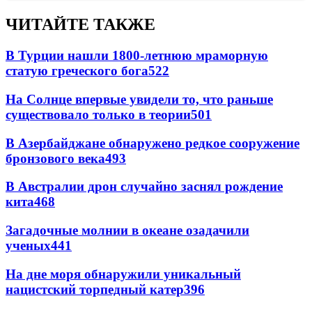
ЧИТАЙТЕ ТАКЖЕ
В Турции нашли 1800-летнюю мраморную
статую греческого бога
522
На Солнце впервые увидели то, что раньше
существовало только в теории
501
В Азербайджане обнаружено редкое сооружение
бронзового века
493
В Австралии дрон случайно заснял рождение
кита
468
Загадочные молнии в океане озадачили
ученых
441
На дне моря обнаружили уникальный
нацистский торпедный катер
396