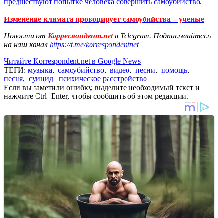
предшествуют попытке человека совершить самоубийство
.
Изменение климата провоцирует самоубийства – ученые
Новости от
Корреспондент.net
в Telegram. Подписывайтесь
на наш канал
https://t.me/korrespondentnet
Читайте Korrespondent.net в Google News
ТЕГИ:
музыка
,
самоубийство
,
видео
,
песни
,
помощь
,
песня
,
суицид
,
психическое расстройство
Если вы заметили ошибку, выделите необходимый текст и
нажмите Ctrl+Enter, чтобы сообщить об этом редакции.