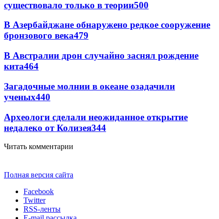
существовало только в теории
500
В Азербайджане обнаружено редкое сооружение
бронзового века
479
В Австралии дрон случайно заснял рождение
кита
464
Загадочные молнии в океане озадачили
ученых
440
Археологи сделали неожиданное открытие
недалеко от Колизея
344
Читать комментарии
Полная версия сайта
Facebook
Twitter
RSS-ленты
E-mail рассылка