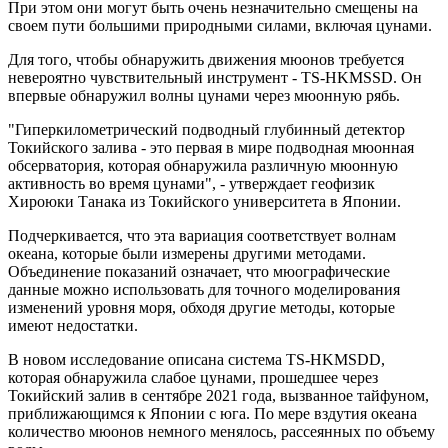
При этом они могут быть очень незначительно смещены на
своем пути большими природными силами, включая цунами.
Для того, чтобы обнаружить движения мюонов требуется
невероятно чувствительный инструмент - TS-HKMSSD. Он
впервые обнаружил волны цунами через мюонную рябь.
"Гиперкилометрический подводный глубинный детектор
Токийского залива - это первая в мире подводная мюонная
обсерватория, которая обнаружила различную мюонную
активность во время цунами", - утверждает геофизик
Хироюки Танака из Токийского университета в Японии.
Подчеркивается, что эта вариация соответствует волнам
океана, которые были измерены другими методами.
Объединение показаний означает, что мюографические
данные можно использовать для точного моделирования
изменений уровня моря, обходя другие методы, которые
имеют недостатки.
В новом исследование описана система TS-HKMSDD,
которая обнаружила слабое цунами, прошедшее через
Токийский залив в сентябре 2021 года, вызванное тайфуном,
приближающимся к Японии с юга. По мере вздутия океана
количество мюонов немного менялось, рассеянных по объему