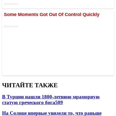
ЧИТАЙТЕ ТАКЖЕ
В Турции нашли 1800-летнюю мраморную
статую греческого бога
509
На Солнце впервые увидели то, что раньше