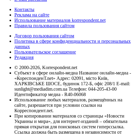
Контакты
Реклама на сайте
Использование материалов korrespondent.net
Правила пользования сайтом
Договор пользования сайтом
Политика в сфере конфиденциальности и персональных
данных
Пользовательское соглашение
Редакция
© 2000-2026, Korrespondent.net
Субъект в сфере онлайн-медиа Название онлайн-медиа -
«КореспонденТ.net» Адрес: 02091, місто Київ,
ХАРКІВСЬКЕ ШОСЕ, будинок 172-Б, офіс 208/1 E-mail:
sunlight@mediadim.com.ua
Телефон: 044-205-43-00
Идентификатор медиа - R40-06068
Использование любых материалов, размещённых на
сайте, разрешается при условии ссылки на
Корреспондент.net.
При копировании материалов со страницы «Новости
Украины и мира», для интернет-изданий – обязательна
прямая открытая для поисковых систем гиперссылка.
Ссылка должна быть размещена в независимости от