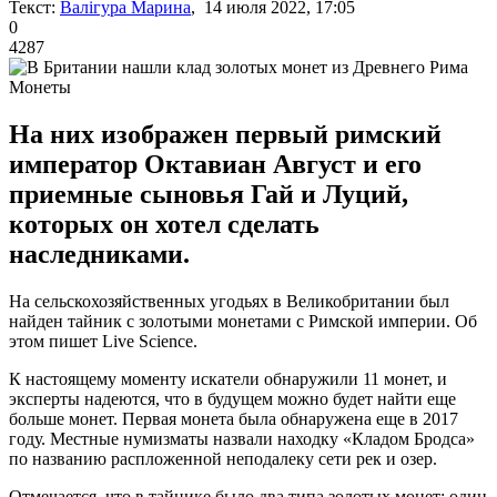
Текст:
Валігура Марина
, 14 июля 2022, 17:05
0
4287
Монеты
На них изображен первый римский
император Октавиан Август и его
приемные сыновья Гай и Луций,
которых он хотел сделать
наследниками.
На сельскохозяйственных угодьях в Великобритании был
найден тайник с золотыми монетами с Римской империи. Об
этом пишет Live Science.
К настоящему моменту искатели обнаружили 11 монет, и
эксперты надеются, что в будущем можно будет найти еще
больше монет. Первая монета была обнаружена еще в 2017
году. Местные нумизматы назвали находку «Кладом Бродса»
по названию распложенной неподалеку сети рек и озер.
Отмечается, что в тайнике было два типа золотых монет: один