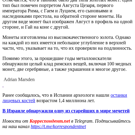
тип был помечен портретом Августа Цезаря, первого
императора Рима, с Гаем и Луцием, его сыновьями и
наследниками престола, на обратной стороне монеты. На
другом виде монет был изображен Август в профиль на одной
стороне, и Гай на коне с другой.
Монеты изготовлены из высококачественного золота. Однако
на каждой из них имеется небольшое углубление в верхней
части, что, указывает на то, что их проверяли на подлинность.
Помимо этого, за прошедшие годы металлоискатели
обнаружили целый клад римских вещей, включая 100 медных
монет, две серебряные, а также украшения и многое другое.
Adrian Marsden
Ранее сообщалось, что в Испании археологи нашли
останки
лицевых костей
возрастом 1,4 миллиона лет.
В Израиле обнаружили одну из старейших в мире мечетей
Новости от
Корреспондент.net
в Telegram. Подписывайтесь
на наш канал
https://t.me/korrespondentnet