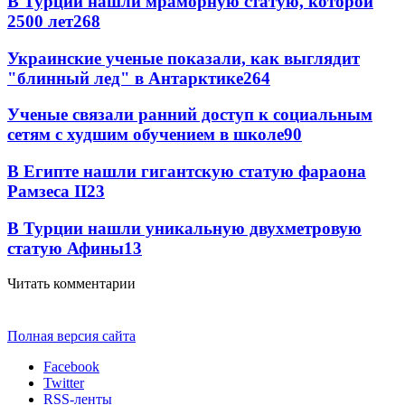
В Турции нашли мраморную статую, которой
2500 лет
268
Украинские ученые показали, как выглядит
"блинный лед" в Антарктике
264
Ученые связали ранний доступ к социальным
сетям с худшим обучением в школе
90
В Египте нашли гигантскую статую фараона
Рамзеса II
23
В Турции нашли уникальную двухметровую
статую Афины
13
Читать комментарии
Полная версия сайта
Facebook
Twitter
RSS-ленты