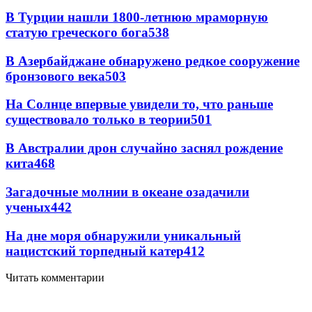
В Турции нашли 1800-летнюю мраморную
статую греческого бога
538
В Азербайджане обнаружено редкое сооружение
бронзового века
503
На Солнце впервые увидели то, что раньше
существовало только в теории
501
В Австралии дрон случайно заснял рождение
кита
468
Загадочные молнии в океане озадачили
ученых
442
На дне моря обнаружили уникальный
нацистский торпедный катер
412
Читать комментарии