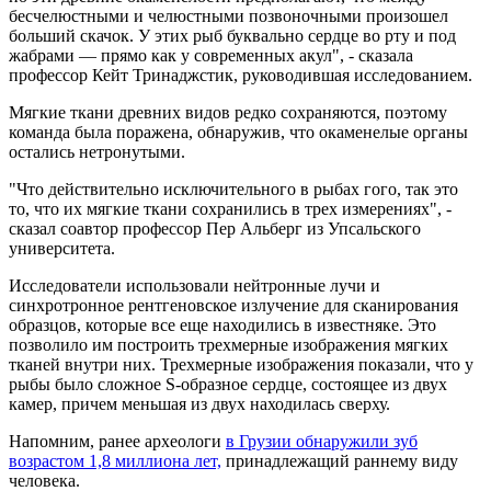
бесчелюстными и челюстными позвоночными произошел
больший скачок. У этих рыб буквально сердце во рту и под
жабрами — прямо как у современных акул", - сказала
профессор Кейт Тринаджстик, руководившая исследованием.
Мягкие ткани древних видов редко сохраняются, поэтому
команда была поражена, обнаружив, что окаменелые органы
остались нетронутыми.
"Что действительно исключительного в рыбах гого, так это
то, что их мягкие ткани сохранились в трех измерениях", -
сказал соавтор профессор Пер Альберг из Упсальского
университета.
Исследователи использовали нейтронные лучи и
синхротронное рентгеновское излучение для сканирования
образцов, которые все еще находились в известняке. Это
позволило им построить трехмерные изображения мягких
тканей внутри них. Трехмерные изображения показали, что у
рыбы было сложное S-образное сердце, состоящее из двух
камер, причем меньшая из двух находилась сверху.
Напомним, ранее археологи
в Грузии обнаружили зуб
возрастом 1,8 миллиона лет,
принадлежащий раннему виду
человека.