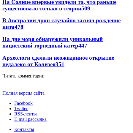
На Солнце впервые увидели то, что раньше
существовало только в теории
509
В Австралии дрон случайно заснял рождение
кита
478
На дне моря обнаружили уникальный
нацистский торпедный катер
447
Археологи сделали неожиданное открытие
недалеко от Колизея
351
Читать комментарии
Полная версия сайта
Facebook
Twitter
RSS-ленты
E-mail рассылка
Контакты