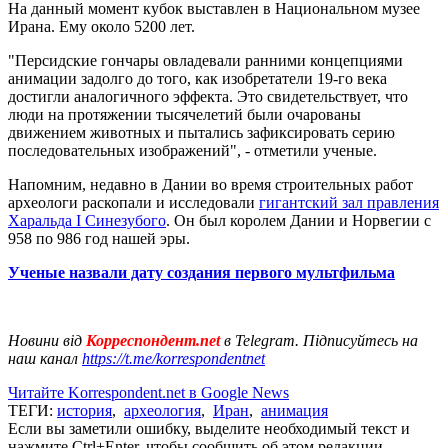
На данный момент кубок выставлен в Национальном музее
Ирана. Ему около 5200 лет.
"Персидские гончары овладевали ранними концепциями
анимации задолго до того, как изобретатели 19-го века
достигли аналогичного эффекта. Это свидетельствует, что
люди на протяжении тысячелетий были очарованы
движением животных и пытались зафиксировать серию
последовательных изображений", - отметили ученые.
Напомним, недавно в Дании во время строительных работ
археологи раскопали и исследовали
гигантский зал правления
Харальда I Синезубого
. Он был королем Дании и Норвегии с
958 по 986 год нашей эры.
Ученые назвали дату создания первого мультфильма
Новини від
Корреспондент.net
в Telegram. Підписуйтесь на
наш канал
https://t.me/korrespondentnet
Читайте Korrespondent.net в Google News
ТЕГИ:
история
,
археология
,
Иран
,
анимация
Если вы заметили ошибку, выделите необходимый текст и
нажмите Ctrl+Enter, чтобы сообщить об этом редакции.