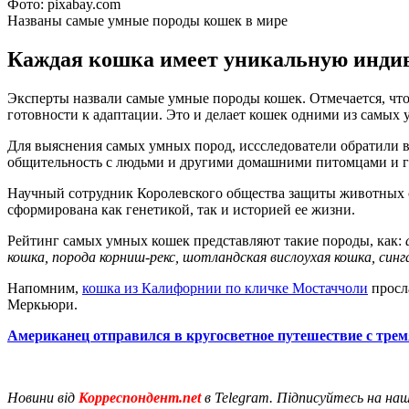
Фото: pixabay.com
Названы самые умные породы кошек в мире
Каждая кошка имеет уникальную индиви
Эксперты назвали самые умные породы кошек. Отмечается, что
готовности к адаптации. Это и делает кошек одними из самых
Для выяснения самых умных пород, иссследователи обратили в
общительность с людьми и другими домашними питомцами и го
Научный сотрудник Королевского общества защиты животных о
сформирована как генетикой, так и историей ее жизни.
Рейтинг самых умных кошек представляют такие породы, как:
а
кошка, порода корниш-рекс, шотландская вислоухая кошка, синг
Напомним,
кошка из Калифорнии по кличке Мостаччоли
просла
Меркьюри.
Американец отправился в кругосветное путешествие с тре
Новини від
Корреспондент.net
в Telegram. Підписуйтесь на на