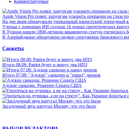
Комментируемые
Apple Vision Pro помог хирургам ускорить операции на глаза п
На дне моря обнаружили уникальный нацистский торпедный к
Ученые с помощью ИИ создали 16 новых синтетических вирус
В Турции нашли 1800-летнюю мраморную статую греческого б
В Азербайджане обнаружено редкое сооружение бронзового ве
Сюжеты
Итоги 08.08: Patriot будет и минус два НПЗ
Итоги 07.08: "Адские" санкции и "парад" дронов
Адские санкции. Решение Сената США
"Охотиться на лучника, а не на стрелу". Как Украине бороться 
Загадочный звук напугал Москву: что это было
ВЫБОР РЕДАКТОРА