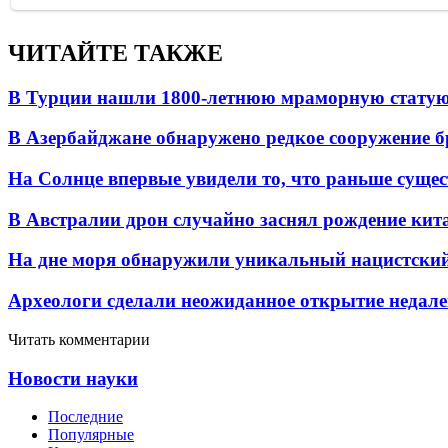
ЧИТАЙТЕ ТАКЖЕ
В Турции нашли 1800-летнюю мраморную статую 
В Азербайджане обнаружено редкое сооружение б
На Солнце впервые увидели то, что раньше сущес
В Австралии дрон случайно заснял рождение кит
На дне моря обнаружили уникальный нацистский
Археологи сделали неожиданное открытие недале
Читать комментарии
Новости науки
Последние
Популярные