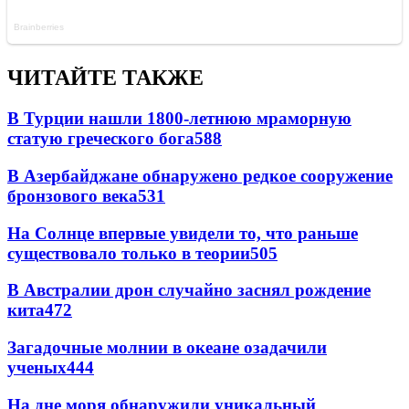
ЧИТАЙТЕ ТАКЖЕ
В Турции нашли 1800-летнюю мраморную
статую греческого бога
588
В Азербайджане обнаружено редкое сооружение
бронзового века
531
На Солнце впервые увидели то, что раньше
существовало только в теории
505
В Австралии дрон случайно заснял рождение
кита
472
Загадочные молнии в океане озадачили
ученых
444
На дне моря обнаружили уникальный