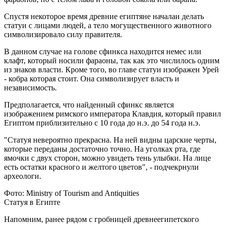
Спустя некоторое время древние египтяне началаи делать
статуи с лицами людей, а тело могущественного животного
символизировало силу правителя.
В данном случае на голове сфинкса находится немес или
клафт, который носили фараоны, так как это числилось одним
из знаков власти. Кроме того, во главе статуи изображен Урей
- кобра которая стоит. Она символизирует власть и
независимость.
Предполагается, что найденный сфинкс является
изображением римского императора Клавдия, который правил
Египтом приблизительно с 10 года до н.э. до 54 года н.э.
"Статуя невероятно прекрасна. На ней видны царские черты,
которые переданы достаточно точно. На уголках рта, где
ямочки с двух сторон, можно увидеть тень улыбки. На лице
есть остатки красного и желтого цветов", - подчекрнули
археологи.
Фото: Ministry of Tourism and Antiquities
Статуя в Египте
Напомним, ранее рядом с гробницей древнеегипетского