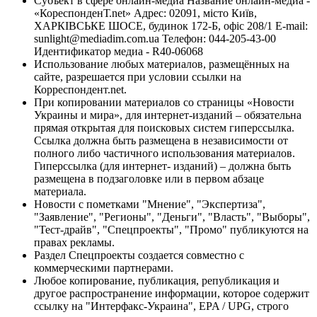
Субъект в сфере онлайн-медиа Название онлайн-медиа -
«КореспонденТ.net» Адрес: 02091, місто Київ,
ХАРКІВСЬКЕ ШОСЕ, будинок 172-Б, офіс 208/1 E-mail:
sunlight@mediadim.com.ua
Телефон: 044-205-43-00
Идентификатор медиа - R40-06068
Использование любых материалов, размещённых на
сайте, разрешается при условии ссылки на
Корреспондент.net.
При копировании материалов со страницы «Новости
Украины и мира», для интернет-изданий – обязательна
прямая открытая для поисковых систем гиперссылка.
Ссылка должна быть размещена в независимости от
полного либо частичного использования материалов.
Гиперссылка (для интернет- изданий) – должна быть
размещена в подзаголовке или в первом абзаце
материала.
Новости с пометками "Мнение", "Экспертиза",
"Заявление", "Регионы", "Деньги", "Власть", "Выборы",
"Тест-драйв", "Спецпроекты", "Промо" публикуются на
правах рекламы.
Раздел Спецпроекты создается совместно с
коммерческими партнерами.
Любое копирование, публикация, републикация и
другое распространение информации, которое содержит
ссылку на "Интерфакс-Украина", EPA / UPG, строго