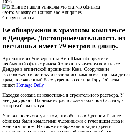
1626
Фото: Ministry of Tourism and Antiquities
Статуя сфинкса
Ее обнаружили в храмовом комплексе
в Дендере. Достопримечательность из
песчаника имеет 79 метров в длину.
Археологи из Университета Айн Шамс обнаружили
необычный сфинкс римской эпохи в храмовом комплексе
Дендера в египетской провинции Кена. Сооружение
расположено к востоку от основного комплекса, где находится
храм, посвященный богу утреннего солнца Гору. Об этом
пишет
Heritage Daily
.
Находка создана из известняка и строительного раствора. У
нее два уровня. На нижнем расположен большой бассейн, в
котором была статуя.
Уникальность статуи в том, что обычно в Древнем Египте
сфинксы были крылатыми чудовищами с туловищем льва и
женским лицом. Их также изображали в виде царей и
фараонов, но с телом льва и головой сокола или барана.