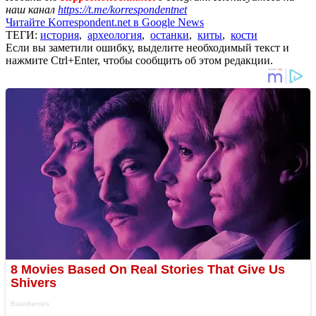
наш канал
https://t.me/korrespondentnet
Читайте Korrespondent.net в Google News
ТЕГИ:
история
,
археология
,
останки
,
киты
,
кости
Если вы заметили ошибку, выделите необходимый текст и
нажмите Ctrl+Enter, чтобы сообщить об этом редакции.