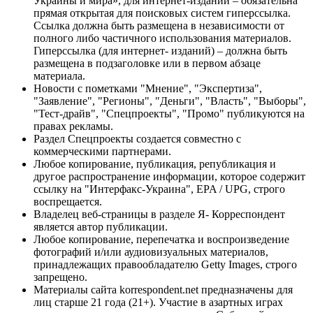
Украины и мира», для интернет-изданий – обязательна
прямая открытая для поисковых систем гиперссылка.
Ссылка должна быть размещена в независимости от
полного либо частичного использования материалов.
Гиперссылка (для интернет- изданий) – должна быть
размещена в подзаголовке или в первом абзаце
материала.
Новости с пометками "Мнение", "Экспертиза",
"Заявление", "Регионы", "Деньги", "Власть", "Выборы",
"Тест-драйв", "Спецпроекты", "Промо" публикуются на
правах рекламы.
Раздел Спецпроекты создается совместно с
коммерческими партнерами.
Любое копирование, публикация, републикация и
другое распространение информации, которое содержит
ссылку на "Интерфакс-Украина", EPA / UPG, строго
воспрещается.
Владелец веб-страницы в разделе Я- Корреспондент
является автор публикации.
Любое копирование, перепечатка и воспроизведение
фотографий и/или аудиовизуальных материалов,
принадлежащих правообладателю Getty Images, строго
запрещено.
Материалы сайта korrespondent.net предназначены для
лиц старше 21 года (21+). Участие в азартных играх