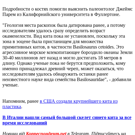
Подробности о костях помогли выяснить палеонтолог Джеймс
Парем из Калифорнийского университета в Фуллертоне.
"Геология места раскопок была датирована ранее, а потому
исследователям удалось сразу определить возраст
окаменелости. Вид кита пока не установлен, поскольку эта
зона в эоцене была пристанищем для множества
примитивных китов, в частности Basilosaurus cetoides. Это
агрессивное морское млекопитающее бороздило океаны Земли
30-40 миллионов лет назад и могло достигать 18 метров в
длину. Однако ученые пока не берутся предположить, кому
именно принадлежал древний череп, может оказаться, что
исследователям удалось обнаружить останки ранее
неизвестного науке вида семейства Basilosauridaе", - добавили
ученые.
Напомним, ранее
в США создали крупнейшего кита из
пластика
.
В Италии нашли самый большой скелет синего кита за все
время исследований
Новини від
Корреспондент.net
в Telegram. Підписуйтесь на