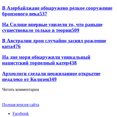
В Азербайджане обнаружено редкое сооружение
бронзового века
537
На Солнце впервые увидели то, что раньше
существовало только в теории
509
В Австралии дрон случайно заснял рождение
кита
476
На дне моря обнаружили уникальный
нацистский торпедный катер
438
Археологи сделали неожиданное открытие
недалеко от Колизея
349
Читать комментарии
Полная версия сайта
Facebook