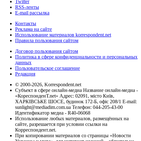
Twitter
RSS-ленты
E-mail рассылка
Контакты
Реклама на сайте
Использование материалов korrespondent.net
Правила пользования сайтом
Договор пользования сайтом
Политика в сфере конфиденциальности и персональных
данных
Пользовательское соглашение
Редакция
© 2000-2026, Korrespondent.net
Субъект в сфере онлайн-медиа Название онлайн-медиа -
«КореспонденТ.net» Адрес: 02091, місто Київ,
ХАРКІВСЬКЕ ШОСЕ, будинок 172-Б, офіс 208/1 E-mail:
sunlight@mediadim.com.ua
Телефон: 044-205-43-00
Идентификатор медиа - R40-06068
Использование любых материалов, размещённых на
сайте, разрешается при условии ссылки на
Корреспондент.net.
При копировании материалов со страницы «Новости