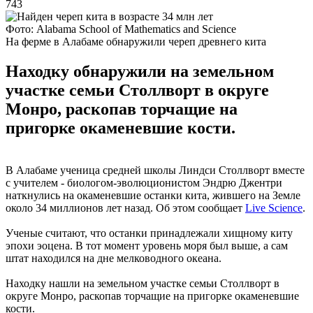
743
Фото: Alabama School of Mathematics and Science
На ферме в Алабаме обнаружили череп древнего кита
Находку обнаружили на земельном
участке семьи Столлворт в округе
Монро, раскопав торчащие на
пригорке окаменевшие кости.
В Алабаме ученица средней школы Линдси Столлворт вместе
с учителем - биологом-эволюционистом Эндрю Джентри
наткнулись на окаменевшие останки кита, жившего на Земле
около 34 миллионов лет назад. Об этом сообщает
Live Science
.
Ученые считают, что останки принадлежали хищному киту
эпохи эоцена. В тот момент уровень моря был выше, а сам
штат находился на дне мелководного океана.
Находку нашли на земельном участке семьи Столлворт в
округе Монро, раскопав торчащие на пригорке окаменевшие
кости.