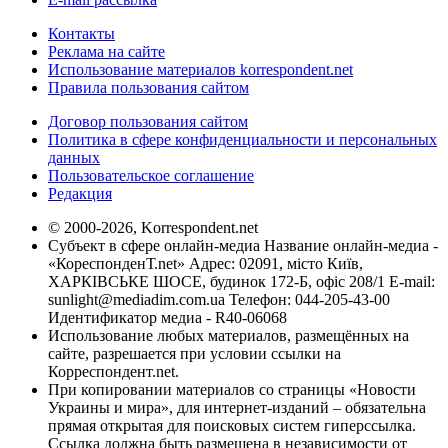
Контакты
Реклама на сайте
Использование материалов korrespondent.net
Правила пользования сайтом
Договор пользования сайтом
Политика в сфере конфиденциальности и персональных
данных
Пользовательское соглашение
Редакция
© 2000-2026, Korrespondent.net
Субъект в сфере онлайн-медиа Название онлайн-медиа -
«КореспонденТ.net» Адрес: 02091, місто Київ,
ХАРКІВСЬКЕ ШОСЕ, будинок 172-Б, офіс 208/1 E-mail:
sunlight@mediadim.com.ua
Телефон: 044-205-43-00
Идентификатор медиа - R40-06068
Использование любых материалов, размещённых на
сайте, разрешается при условии ссылки на
Корреспондент.net.
При копировании материалов со страницы «Новости
Украины и мира», для интернет-изданий – обязательна
прямая открытая для поисковых систем гиперссылка.
Ссылка должна быть размещена в независимости от