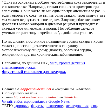
"Одна из основных проблем употребления сока заключается в
его количестве. Например, стакан сока - это примерно три
апельсина. Но не часто ли мы едим по три апельсина за раз. А
если говорить о соке, то выпив один стакан, через минуту-две
мы можем вернуться за еще одним. Злоупотребление соком
добавляет много калорий в дневной рацион и приводит к
скачкам уровня глюкозы в крови. Потребление фруктов
уменьшает риск злоупотребления", - добавили ученые.
По их словам, постоянное повышение уровня сахара в крови
может привести к резистентности к инсулину,
метаболическому синдрому, диабету, болезням сердца,
ожирению и другим хроническим заболеваниям.
Напомним, по данным FAZ,
миру грозит дефицит
апельсинового сока.
Фруктовый сок опасен для желудка.
Новини від
Корреспондент.net
в Telegram та WhatsApp.
Підписуйтесь на наші
канали
https://t.me/korrespondentnet
та
WhatsApp
Читайте Korrespondent.net в Google News
ТЕГИ:
здоровье
,
фрукты
,
ожирение
,
исследования
,
сок
,