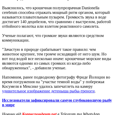
Выяснилось, что крошечная полупрозрачная Danionella
cerebrum способна отражать мощный ритм органом, который
называется плавательным пузырем. Громкость звука в воде
достигает 140 децибелов, что сравнимо с выстрелом, работой
отбойного молотка или взлетом реактивного самолета.
Ученые полагают, что громкие звуки являются средством
коммуникации.
"Зачастую в природе срабатывает такое правило: чем
животное крупнее, тем громче исходящий от него шум. Но
вот под водой все несколько иначе: крошечные морские виды
являются одними из самых громких из когда-либо
обнаруженных", - добавили ученые.
Напомним, ранее подводному фотографу Фриде Йолоцин во
время погружения на "участке темной воды" у побережья
Косумеля в Мексике удалось запечатлеть на камеру
удивительное изображение детеныша рыбы-треноги
.
Исследователи зафиксировали самую глубоководную рыбу
в мире
Новини від
Корреспондент.net
в Telegram та WhatsApp.