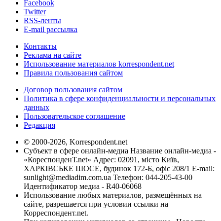
Facebook
Twitter
RSS-ленты
E-mail рассылка
Контакты
Реклама на сайте
Использование материалов korrespondent.net
Правила пользования сайтом
Договор пользования сайтом
Политика в сфере конфиденциальности и персональных
данных
Пользовательское соглашение
Редакция
© 2000-2026, Korrespondent.net
Субъект в сфере онлайн-медиа Название онлайн-медиа -
«КореспонденТ.net» Адрес: 02091, місто Київ,
ХАРКІВСЬКЕ ШОСЕ, будинок 172-Б, офіс 208/1 E-mail:
sunlight@mediadim.com.ua
Телефон: 044-205-43-00
Идентификатор медиа - R40-06068
Использование любых материалов, размещённых на
сайте, разрешается при условии ссылки на
Корреспондент.net.