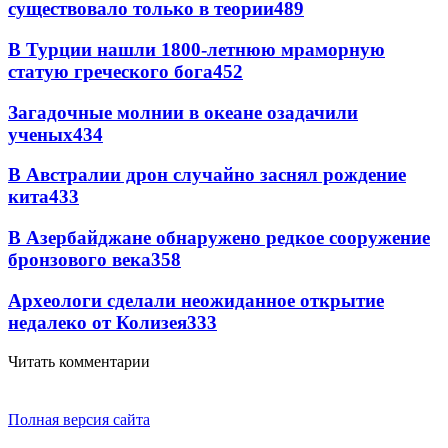
существовало только в теории
489
В Турции нашли 1800-летнюю мраморную
статую греческого бога
452
Загадочные молнии в океане озадачили
ученых
434
В Австралии дрон случайно заснял рождение
кита
433
В Азербайджане обнаружено редкое сооружение
бронзового века
358
Археологи сделали неожиданное открытие
недалеко от Колизея
333
Читать комментарии
Полная версия сайта