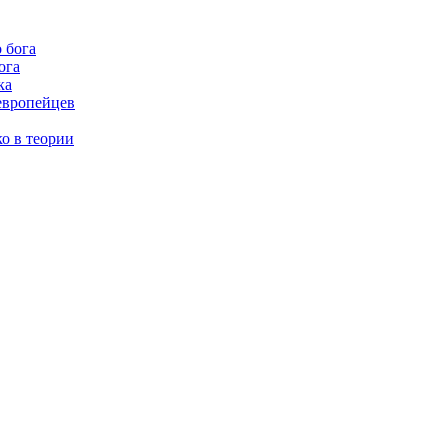
ога
ка
европейцев
о в теории