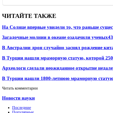
ЧИТАЙТЕ ТАКЖЕ
На Солнце впервые увидели то, что раньше сущес
Загадочные молнии в океане озадачили ученых
43
В Австралии дрон случайно заснял рождение кит
В Турции нашли мраморную статую, которой 250
Археологи сделали неожиданное открытие недале
В Турции нашли 1800-летнюю мраморную статую 
Читать комментарии
Новости науки
Последние
Популярные