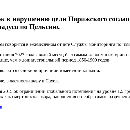
зок к нарушению цели Парижского соглаш
радуса по Цельсию.
ом говорится в ежемесячном отчете Службы мониторинга по из
с июня 2023 года каждый месяц был самым жарким в истории на
выше, чем в доиндустриальный период 1850-1900 годов.
являются основной причиной изменений климата.
е, в частности жару в Сахеле.
2015 об ограничении глобального потепления на уровне 1,5 гр
 как смертоносная жара, наводнения и необратимые разрушения 
в.