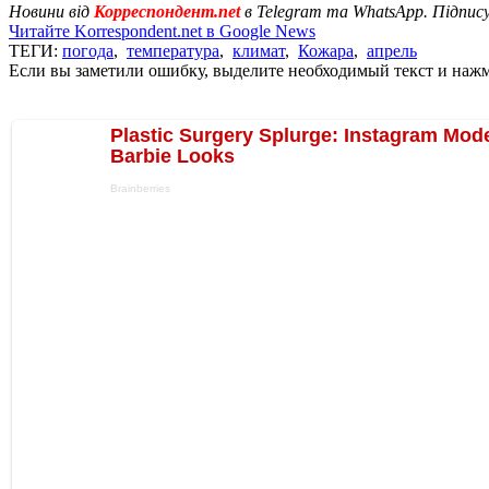
Новини від
Корреспондент.net
в Telegram та WhatsApp. Підпис
Читайте Korrespondent.net в Google News
ТЕГИ:
погода
,
температура
,
климат
,
Кожара
,
апрель
Если вы заметили ошибку, выделите необходимый текст и нажми