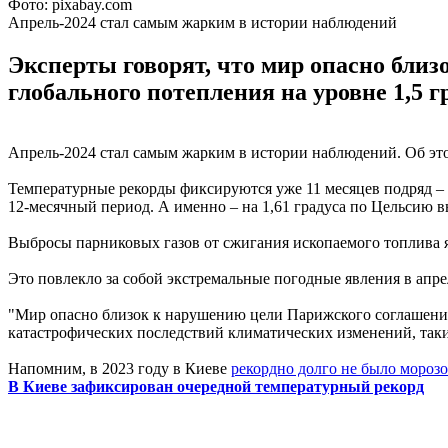
Фото: pixabay.com
Апрель-2024 стал самым жарким в истории наблюдений
Эксперты говорят, что мир опасно бли
глобального потепления на уровне 1,5 г
Апрель-2024 стал самым жарким в истории наблюдений. Об эт
Температурные рекорды фиксируются уже 11 месяцев подряд – 
12-месячный период. А именно – на 1,61 градуса по Цельсию 
Выбросы парниковых газов от сжигания ископаемого топлива 
Это повлекло за собой экстремальные погодные явления в апрел
"Мир опасно близок к нарушению цели Парижского соглашения 
катастрофических последствий климатических изменений, таких
Напомним, в 2023 году в Киеве
рекордно долго не было морозо
В Киеве зафиксирован очередной температурный рекорд