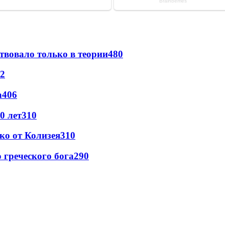
твовало только в теории
480
2
а
406
0 лет
310
ко от Колизея
310
греческого бога
290