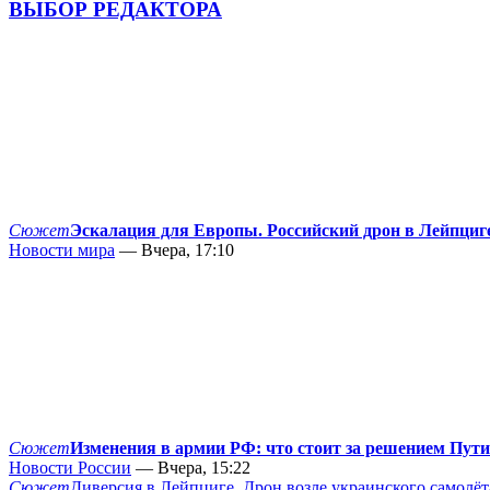
ВЫБОР РЕДАКТОРА
Сюжет
Эскалация для Европы. Российский дрон в Лейпциг
Новости мира
— Вчера, 17:10
Сюжет
Изменения в армии РФ: что стоит за решением Пут
Новости России
— Вчера, 15:22
Сюжет
Диверсия в Лейпциге. Дрон возле украинского самолёт