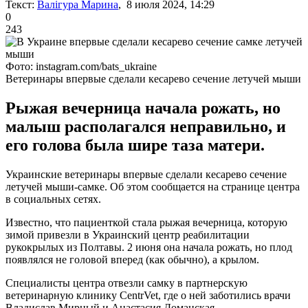
Текст:
Валігура Марина
, 8 июля 2024, 14:29
0
243
Фото: instagram.com/bats_ukraine
Ветеринары впервые сделали кесарево сечение летучей мыши
Рыжая вечерница начала рожать, но
малыш располагался неправильно, и
его голова была шире таза матери.
Украинские ветеринары впервые сделали кесарево сечение
летучей мыши-самке. Об этом сообщается на странице центра
в социальных сетях.
Известно, что пациенткой стала рыжая вечерница, которую
зимой привезли в Украинский центр реабилитации
рукокрылых из Полтавы. 2 июня она начала рожать, но плод
появлялся не головой вперед (как обычно), а крылом.
Специалисты центра отвезли самку в партнерскую
ветеринарную клинику CentrVet, где о ней заботились врачи
Владислав Мирный и Анастасия Доманская.