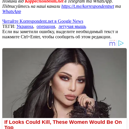
Новини від
Корреспондент.net
в Telegram та WhatsApp.
Підписуйтесь на наші канали
https://t.me/korrespondentnet
та
WhatsApp
Читайте Korrespondent.net в Google News
ТЕГИ:
Украина
,
операция
,
летучая мышь
Если вы заметили ошибку, выделите необходимый текст и
нажмите Ctrl+Enter, чтобы сообщить об этом редакции.