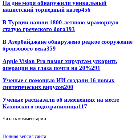
На дне моря обнаружили уникальный
нацистский торпедный катер
456
В Турции нашли 1800-летнюю мраморную
статую греческого бога
393
В Азербайджане обнаружено редкое сооружение
бронзового века
359
Apple Vision Pro помог хирургам ускорить
операции на глаза почти на 20%
291
Ученые с помощью ИИ создали 16 новых
синтетических вирусов
200
Ученые рассказали об изменениях на месте
Каховского водохранилища
117
Читать комментарии
Полная версия сайта