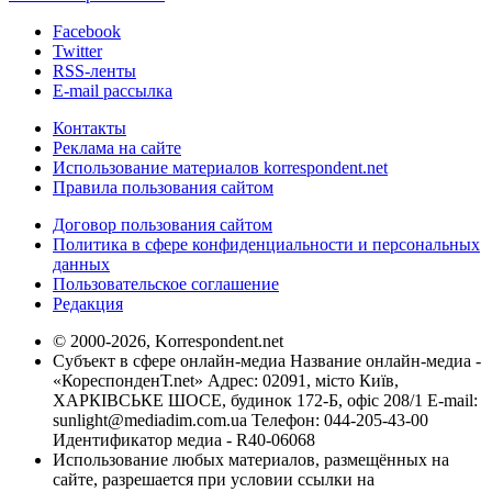
Facebook
Twitter
RSS-ленты
E-mail рассылка
Контакты
Реклама на сайте
Использование материалов korrespondent.net
Правила пользования сайтом
Договор пользования сайтом
Политика в сфере конфиденциальности и персональных
данных
Пользовательское соглашение
Редакция
© 2000-2026, Korrespondent.net
Субъект в сфере онлайн-медиа Название онлайн-медиа -
«КореспонденТ.net» Адрес: 02091, місто Київ,
ХАРКІВСЬКЕ ШОСЕ, будинок 172-Б, офіс 208/1 E-mail:
sunlight@mediadim.com.ua
Телефон: 044-205-43-00
Идентификатор медиа - R40-06068
Использование любых материалов, размещённых на
сайте, разрешается при условии ссылки на