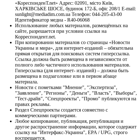
«КореспонденТ.net» Адрес: 02091, місто Київ,
ХАРКІВСЬКЕ ШОСЕ, будинок 172-Б, офіс 208/1 E-mail:
sunlight@mediadim.com.ua
Телефон: 044-205-43-00
Идентификатор медиа - R40-06068
Использование любых материалов, размещённых на
сайте, разрешается при условии ссылки на
Корреспондент.net.
При копировании материалов со страницы «Новости
Украины и мира», для интернет-изданий – обязательна
прямая открытая для поисковых систем гиперссылка.
Ссылка должна быть размещена в независимости от
полного либо частичного использования материалов.
Гиперссылка (для интернет- изданий) – должна быть
размещена в подзаголовке или в первом абзаце
материала.
Новости с пометками "Мнение", "Экспертиза",
"Заявление", "Регионы", "Деньги", "Власть", "Выборы",
"Тест-драйв", "Спецпроекты", "Промо" публикуются на
правах рекламы.
Раздел Спецпроекты создается совместно с
коммерческими партнерами.
Любое копирование, публикация, републикация и
другое распространение информации, которое содержит
ссылку на "Интерфакс-Украина", EPA / UPG, строго
воспрещается.