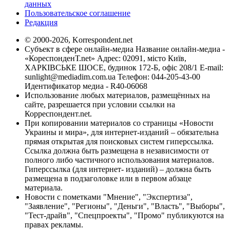
данных
Пользовательское соглашение
Редакция
© 2000-2026, Korrespondent.net
Субъект в сфере онлайн-медиа Название онлайн-медиа -
«КореспонденТ.net» Адрес: 02091, місто Київ,
ХАРКІВСЬКЕ ШОСЕ, будинок 172-Б, офіс 208/1 E-mail:
sunlight@mediadim.com.ua
Телефон: 044-205-43-00
Идентификатор медиа - R40-06068
Использование любых материалов, размещённых на
сайте, разрешается при условии ссылки на
Корреспондент.net.
При копировании материалов со страницы «Новости
Украины и мира», для интернет-изданий – обязательна
прямая открытая для поисковых систем гиперссылка.
Ссылка должна быть размещена в независимости от
полного либо частичного использования материалов.
Гиперссылка (для интернет- изданий) – должна быть
размещена в подзаголовке или в первом абзаце
материала.
Новости с пометками "Мнение", "Экспертиза",
"Заявление", "Регионы", "Деньги", "Власть", "Выборы",
"Тест-драйв", "Спецпроекты", "Промо" публикуются на
правах рекламы.