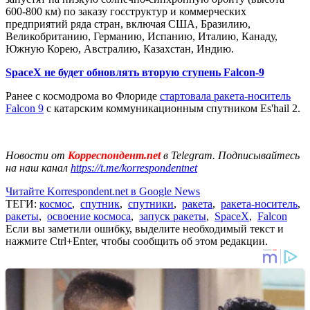
600-800 км) по заказу госструктур и коммерческих
предприятий ряда стран, включая США, Бразилию,
Великобританию, Германию, Испанию, Италию, Канаду,
Южную Корею, Австралию, Казахстан, Индию.
SpaceX не будет обновлять вторую ступень Falcon-9
Ранее с космодрома во Флориде
стартовала ракета-носитель
Falcon 9
с катарским коммуникационным спутником Es'hail 2.
Новости от
Корреспондент.net
в Telegram. Подписывайтесь
на наш канал
https://t.me/korrespondentnet
Читайте Korrespondent.net в Google News
ТЕГИ:
космос
,
спутник
,
спутники
,
ракета
,
ракета-носитель
,
ракеты
,
освоение космоса
,
запуск ракеты
,
SpaceX
,
Falcon
Если вы заметили ошибку, выделите необходимый текст и
нажмите Ctrl+Enter, чтобы сообщить об этом редакции.