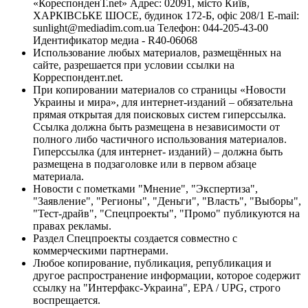
«КореспонденТ.net» Адрес: 02091, місто Київ,
ХАРКІВСЬКЕ ШОСЕ, будинок 172-Б, офіс 208/1 E-mail:
sunlight@mediadim.com.ua
Телефон: 044-205-43-00
Идентификатор медиа - R40-06068
Использование любых материалов, размещённых на
сайте, разрешается при условии ссылки на
Корреспондент.net.
При копировании материалов со страницы «Новости
Украины и мира», для интернет-изданий – обязательна
прямая открытая для поисковых систем гиперссылка.
Ссылка должна быть размещена в независимости от
полного либо частичного использования материалов.
Гиперссылка (для интернет- изданий) – должна быть
размещена в подзаголовке или в первом абзаце
материала.
Новости с пометками "Мнение", "Экспертиза",
"Заявление", "Регионы", "Деньги", "Власть", "Выборы",
"Тест-драйв", "Спецпроекты", "Промо" публикуются на
правах рекламы.
Раздел Спецпроекты создается совместно с
коммерческими партнерами.
Любое копирование, публикация, републикация и
другое распространение информации, которое содержит
ссылку на "Интерфакс-Украина", EPA / UPG, строго
воспрещается.