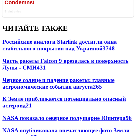
ЧИТАЙТЕ ТАКЖЕ
Российские аналоги Starlink достигли окна
стабильного покрытия над Украиной
3748
Часть ракеты Falcon 9 врезалась в поверхность
Луны - СМИ
431
Черное солнце и падение ракеты: главные
астрономические события августа
265
К Земле приближается потенциально опасный
астероид
21
NASA показало северное полушарие Юпитера
9
6
NASA опубликовала впечатляющее фото Земли