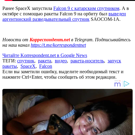
Ранее SpaceX запустила
Falcon 9 с катарским спутником
. А в
октябре с помощью ракеты Falcon 9 на орбиту был
выведен
аргентинский разведывательный спутник
SAOCOM-1A.
Новости от
Корреспондент.net
в Telegram. Подписывайтесь
на наш канал
https://t.me/korrespondentnet
Читайте Korrespondent.net в Google News
ТЕГИ:
спутник
,
ракета
,
видео
,
ракета-носитель
,
запуск
ракеты
,
SpaceX
,
Falcon
Если вы заметили ошибку, выделите необходимый текст и
нажмите Ctrl+Enter, чтобы сообщить об этом редакции.