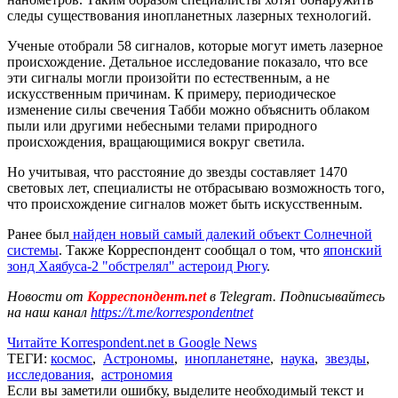
следы существования инопланетных лазерных технологий.
Ученые отобрали 58 сигналов, которые могут иметь лазерное
происхождение. Детальное исследование показало, что все
эти сигналы могли произойти по естественным, а не
искусственным причинам. К примеру, периодическое
изменение силы свечения Табби можно объяснить облаком
пыли или другими небесными телами природного
происхождения, вращающимися вокруг светила.
Но учитывая, что расстояние до звезды составляет 1470
световых лет, специалисты не отбрасываю возможность того,
что происхождение сигналов может быть искусственным.
Ранее был
найден новый самый далекий объект Солнечной
системы
. Также Корреспондент сообщал о том, что
японский
зонд Хаябуса-2 "обстрелял" астероид Рюгу
.
Новости от
Корреспондент.net
в Telegram. Подписывайтесь
на наш канал
https://t.me/korrespondentnet
Читайте Korrespondent.net в Google News
ТЕГИ:
космос
,
Астрономы
,
инопланетяне
,
наука
,
звезды
,
исследования
,
астрономия
Если вы заметили ошибку, выделите необходимый текст и