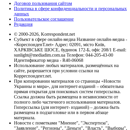
Договор пользования сайтом
Политика в сфере конфиденциальности и персональных
данных
Пользовательское соглашение
Редакция
© 2000-2026, Korrespondent.net
Субъект в сфере онлайн-медиа Название онлайн-медиа -
«КореспонденТ.net» Адрес: 02091, місто Київ,
ХАРКІВСЬКЕ ШОСЕ, будинок 172-Б, офіс 208/1 E-mail:
sunlight@mediadim.com.ua
Телефон: 044-205-43-00
Идентификатор медиа - R40-06068
Использование любых материалов, размещённых на
сайте, разрешается при условии ссылки на
Корреспондент.net.
При копировании материалов со страницы «Новости
Украины и мира», для интернет-изданий – обязательна
прямая открытая для поисковых систем гиперссылка.
Ссылка должна быть размещена в независимости от
полного либо частичного использования материалов.
Гиперссылка (для интернет- изданий) – должна быть
размещена в подзаголовке или в первом абзаце
материала.
Новости с пометками "Мнение", "Экспертиза",
"Заявление", "Регионы", "Деньги", "Власть", "Выборы",