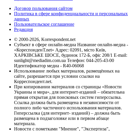
Договор пользования сайтом
Политика в сфере конфиденциальности и персональных
данных
Пользовательское соглашение
Редакция
© 2000-2026, Korrespondent.net
Субъект в сфере онлайн-медиа Название онлайн-медиа -
«КореспонденТ.net» Адрес: 02091, місто Київ,
ХАРКІВСЬКЕ ШОСЕ, будинок 172-Б, офіс 208/1 E-mail:
sunlight@mediadim.com.ua
Телефон: 044-205-43-00
Идентификатор медиа - R40-06068
Использование любых материалов, размещённых на
сайте, разрешается при условии ссылки на
Корреспондент.net.
При копировании материалов со страницы «Новости
Украины и мира», для интернет-изданий – обязательна
прямая открытая для поисковых систем гиперссылка.
Ссылка должна быть размещена в независимости от
полного либо частичного использования материалов.
Гиперссылка (для интернет- изданий) – должна быть
размещена в подзаголовке или в первом абзаце
материала.
Новости с пометками "Мнение", "Экспертиза",