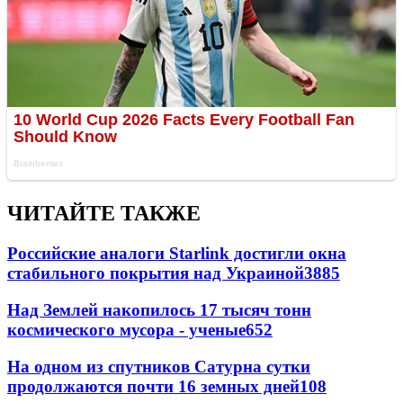
ЧИТАЙТЕ ТАКЖЕ
Российские аналоги Starlink достигли окна
стабильного покрытия над Украиной
3885
Над Землей накопилось 17 тысяч тонн
космического мусора - ученые
652
На одном из спутников Сатурна сутки
продолжаются почти 16 земных дней
108