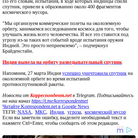
По его словам, испытания, в ходе которых индийцы сбили
спутник, привели к образованию около 400 фрагментов
космического мусора.
"Мы организуем коммерческие полеты на околоземную
орбиту, занимаемся исследованием космоса для того, чтобы
улучшать жизнь всего человечества. И все это ставится под
угрозу из-за таких вот событий вроде испытания оружия
Индией. Это просто неприемлемо", – подчеркнул
Брайденстайн.
Индия вывела на орбиту разведывательный спутник
Напомним, 27 марта Индия
успешно уничтожила спутник
на
околоземной орбите во время испытаний
противоспутниковой ракеты.
Новости от
Корреспондент.net
в Telegram. Подписывайтесь
на наш канал
https://t.me/korrespondentnet
Читайте Korrespondent.net в Google News
ТЕГИ:
NASA
,
МКС
,
Индия
,
угроза
,
космический мусор
Если вы заметили ошибку, выделите необходимый текст и
нажмите Ctrl+Enter, чтобы сообщить об этом редакции.