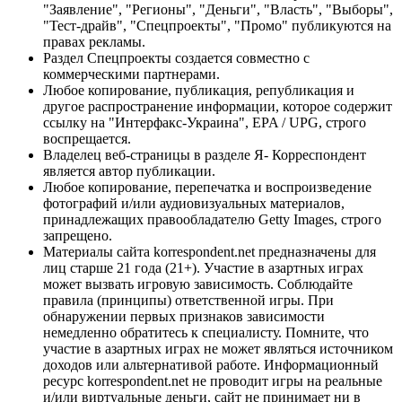
"Заявление", "Регионы", "Деньги", "Власть", "Выборы",
"Тест-драйв", "Спецпроекты", "Промо" публикуются на
правах рекламы.
Раздел Спецпроекты создается совместно с
коммерческими партнерами.
Любое копирование, публикация, републикация и
другое распространение информации, которое содержит
ссылку на "Интерфакс-Украина", EPA / UPG, строго
воспрещается.
Владелец веб-страницы в разделе Я- Корреспондент
является автор публикации.
Любое копирование, перепечатка и воспроизведение
фотографий и/или аудиовизуальных материалов,
принадлежащих правообладателю Getty Images, строго
запрещено.
Материалы сайта korrespondent.net предназначены для
лиц старше 21 года (21+). Участие в азартных играх
может вызвать игровую зависимость. Соблюдайте
правила (принципы) ответственной игры. При
обнаружении первых признаков зависимости
немедленно обратитесь к специалисту. Помните, что
участие в азартных играх не может являться источником
доходов или альтернативой работе. Информационный
ресурс korrespondent.net не проводит игры на реальные
и/или виртуальные деньги, сайт не принимает ни в