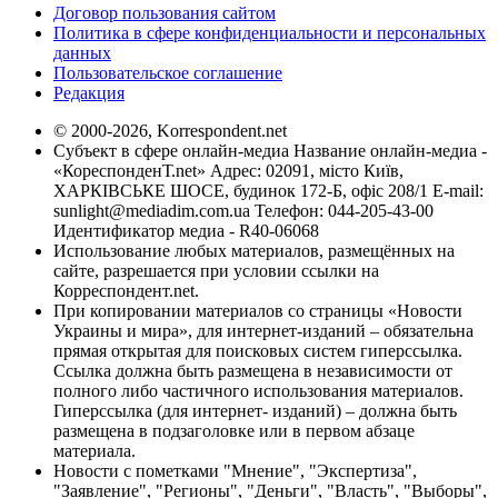
Договор пользования сайтом
Политика в сфере конфиденциальности и персональных
данных
Пользовательское соглашение
Редакция
© 2000-2026, Korrespondent.net
Субъект в сфере онлайн-медиа Название онлайн-медиа -
«КореспонденТ.net» Адрес: 02091, місто Київ,
ХАРКІВСЬКЕ ШОСЕ, будинок 172-Б, офіс 208/1 E-mail:
sunlight@mediadim.com.ua
Телефон: 044-205-43-00
Идентификатор медиа - R40-06068
Использование любых материалов, размещённых на
сайте, разрешается при условии ссылки на
Корреспондент.net.
При копировании материалов со страницы «Новости
Украины и мира», для интернет-изданий – обязательна
прямая открытая для поисковых систем гиперссылка.
Ссылка должна быть размещена в независимости от
полного либо частичного использования материалов.
Гиперссылка (для интернет- изданий) – должна быть
размещена в подзаголовке или в первом абзаце
материала.
Новости с пометками "Мнение", "Экспертиза",
"Заявление", "Регионы", "Деньги", "Власть", "Выборы",