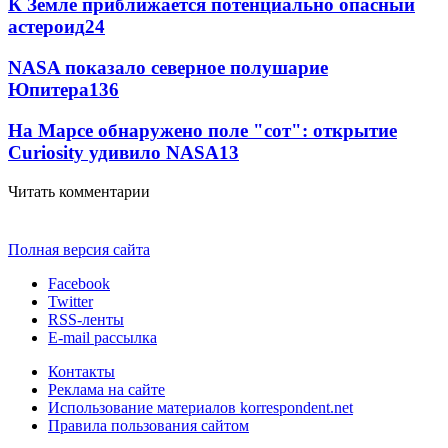
К Земле приближается потенциально опасный
астероид
24
NASA показало северное полушарие
Юпитера
13
6
На Марсе обнаружено поле "сот": открытие
Curiosity удивило NASA
13
Читать комментарии
Полная версия сайта
Facebook
Twitter
RSS-ленты
E-mail рассылка
Контакты
Реклама на сайте
Использование материалов korrespondent.net
Правила пользования сайтом