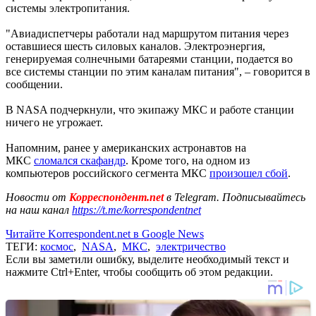
системы электропитания.
"Авиадиспетчеры работали над маршрутом питания через
оставшиеся шесть силовых каналов. Электроэнергия,
генерируемая солнечными батареями станции, подается во
все системы станции по этим каналам питания", – говорится в
сообщении.
В NASA подчеркнули, что экипажу МКС и работе станции
ничего не угрожает.
Напомним, ранее у американских астронавтов на
МКС
сломался скафандр
. Кроме того, на одном из
компьютеров российского сегмента МКС
произошел сбой
.
Новости от
Корреспондент.net
в Telegram. Подписывайтесь
на наш канал
https://t.me/korrespondentnet
Читайте Korrespondent.net в Google News
ТЕГИ:
космос
,
NASA
,
МКС
,
электричество
Если вы заметили ошибку, выделите необходимый текст и
нажмите Ctrl+Enter, чтобы сообщить об этом редакции.