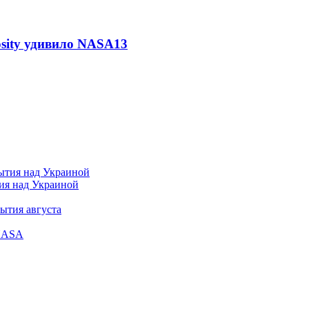
osity удивило NASA
13
тия над Украиной
ытия августа
 NASA