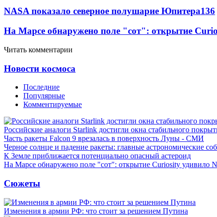
NASA показало северное полушарие Юпитера
13
6
На Марсе обнаружено поле "сот": открытие Curi
Читать комментарии
Новости космоса
Последние
Популярные
Комментируемые
Российские аналоги Starlink достигли окна стабильного покры
Часть ракеты Falcon 9 врезалась в поверхность Луны - СМИ
Черное солнце и падение ракеты: главные астрономические соб
К Земле приближается потенциально опасный астероид
На Марсе обнаружено поле "сот": открытие Curiosity удивило
Сюжеты
Изменения в армии РФ: что стоит за решением Путина