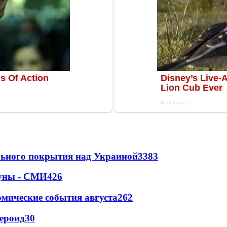
ильного покрытия над Украиной
3383
Луны - СМИ
426
омические события августа
262
тероид
30