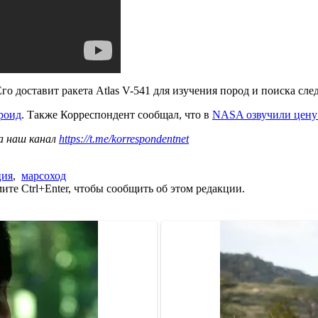
го доставит ракета Atlas V-541 для изучения пород и поиска сл
роид
. Также Корреспондент сообщал, что в
NASA озвучили цену 
а наш канал
https://t.me/korrespondentnet
ция
,
марсоход
те Ctrl+Enter, чтобы сообщить об этом редакции.