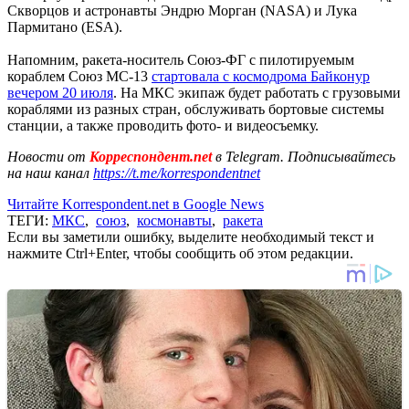
Скворцов и астронавты Эндрю Морган (NASA) и Лука
Пармитано (ESA).
Напомним, ракета-носитель Союз-ФГ с пилотируемым
кораблем Союз МС-13
стартовала с космодрома Байконур
вечером 20 июля
. На МКС экипаж будет работать с грузовыми
кораблями из разных стран, обслуживать бортовые системы
станции, а также проводить фото- и видеосъемку.
Новости от
Корреспондент.net
в Telegram. Подписывайтесь
на наш канал
https://t.me/korrespondentnet
Читайте Korrespondent.net в Google News
ТЕГИ:
МКС
,
союз
,
космонавты
,
ракета
Если вы заметили ошибку, выделите необходимый текст и
нажмите Ctrl+Enter, чтобы сообщить об этом редакции.