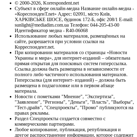
© 2000-2026, Korrespondent.net
Субъект в сфере онлайн-медиа Название онлайн-медиа -
«КореспонденТ.net» Адрес: 02091, місто Київ,
ХАРКІВСЬКЕ ШОСЕ, будинок 172-Б, офіс 208/1 E-mail:
sunlight@mediadim.com.ua
Телефон: 044-205-43-00
Идентификатор медиа - R40-06068
Использование любых материалов, размещённых на
сайте, разрешается при условии ссылки на
Корреспондент.net.
При копировании материалов со страницы «Новости
Украины и мира», для интернет-изданий – обязательна
прямая открытая для поисковых систем гиперссылка.
Ссылка должна быть размещена в независимости от
полного либо частичного использования материалов.
Гиперссылка (для интернет- изданий) – должна быть
размещена в подзаголовке или в первом абзаце
материала.
Новости с пометками "Мнение", "Экспертиза",
"Заявление", "Регионы", "Деньги", "Власть", "Выборы",
"Тест-драйв", "Спецпроекты", "Промо" публикуются на
правах рекламы.
Раздел Спецпроекты создается совместно с
коммерческими партнерами.
Любое копирование, публикация, републикация и
другое распространение информации, которое содержит