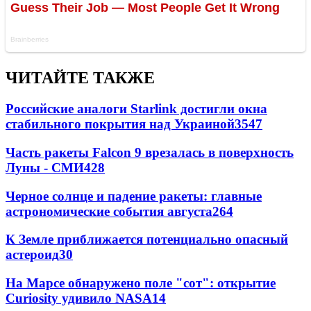
ЧИТАЙТЕ ТАКЖЕ
Российские аналоги Starlink достигли окна
стабильного покрытия над Украиной
3547
Часть ракеты Falcon 9 врезалась в поверхность
Луны - СМИ
428
Черное солнце и падение ракеты: главные
астрономические события августа
264
К Земле приближается потенциально опасный
астероид
30
На Марсе обнаружено поле "сот": открытие
Curiosity удивило NASA
14