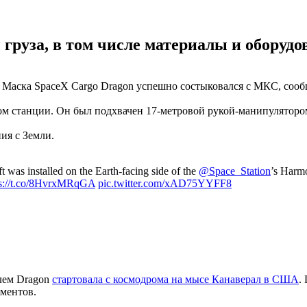
 груза, в том числе материалы и оборудо
Маска SpaceX Cargo Dragon успешно состыковался с МКС, сооб
том станции. Он был подхвачен 17-метровой рукой-манипуляторо
ия с Земли.
t was installed on the Earth-facing side of the
@Space_Station
’s Harm
ps://t.co/8HvrxMRqGA
pic.twitter.com/xAD75YYFF8
блем Dragon
стартовала с космодрома на мысе Канаверал в США
.
иментов.