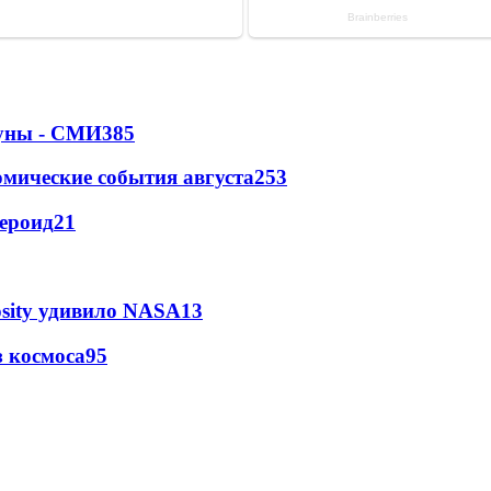
Луны - СМИ
385
омические события августа
253
тероид
21
osity удивило NASA
13
 космоса
9
5