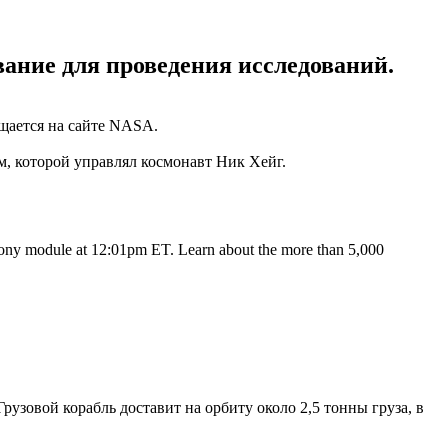
вание для проведения исследований.
щается на сайте NASA.
м, которой управлял космонавт Ник Хейг.
ony module at 12:01pm ET. Learn about the more than 5,000
 Грузовой корабль доставит на орбиту около 2,5 тонны груза, в