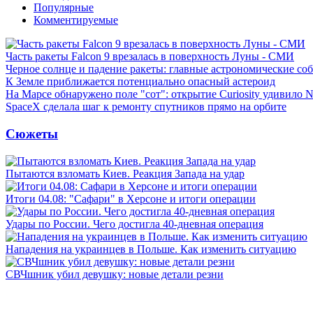
Популярные
Комментируемые
Часть ракеты Falcon 9 врезалась в поверхность Луны - СМИ
Черное солнце и падение ракеты: главные астрономические соб
К Земле приближается потенциально опасный астероид
На Марсе обнаружено поле "сот": открытие Curiosity удивило
SpaceX сделала шаг к ремонту спутников прямо на орбите
Сюжеты
Пытаются взломать Киев. Реакция Запада на удар
Итоги 04.08: "Сафари" в Херсоне и итоги операции
Удары по России. Чего достигла 40-дневная операция
Нападения на украинцев в Польше. Как изменить ситуацию
СВЧшник убил девушку: новые детали резни