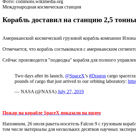
Фото: commons.wikimedia.org
Международная космическая станция
Корабль доставил на станцию 2,5 тонны
Американский космический грузовой корабль компании Илона 
Отмечается, что корабль состыковался с американским сегмен
Сейчас производится "подводка" корабля для полного управлен
Two days after its launch,
@SpaceX
’s
#Dragon
cargo spacecraf
pounds of cargo that just arrived to our orbiting laboratory:
htt
— NASA (@NASA)
July 27, 2019
Пожар на корабле SpaceX показали на видео
Напомним, 26 июля ракета-носитель Falcon 9 с грузовым кора
том числе материалы для нескольких десятков научных экспер