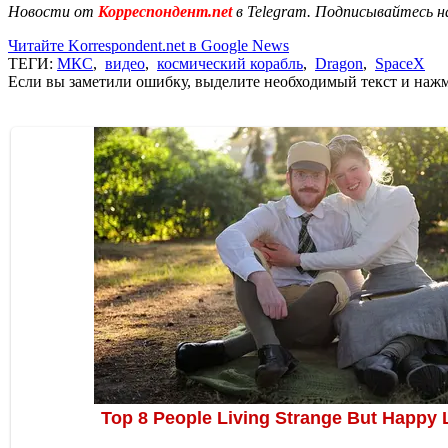
Новости от
Корреспондент.net
в Telegram. Подписывайтесь н
Читайте Korrespondent.net в Google News
ТЕГИ:
МКС
,
видео
,
космический корабль
,
Dragon
,
SpaceX
Если вы заметили ошибку, выделите необходимый текст и нажми