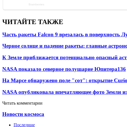
ЧИТАЙТЕ ТАКЖЕ
Часть ракеты Falcon 9 врезалась в поверхность 
Черное солнце и падение ракеты: главные астрон
К Земле приближается потенциально опасный ас
NASA показало северное полушарие Юпитера
13
6
На Марсе обнаружено поле "сот": открытие Curi
NASA опубликовала впечатляющее фото Земли из
Читать комментарии
Новости космоса
Последние