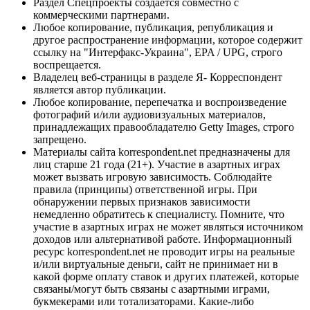
Раздел Спецпроекты создается совместно с
коммерческими партнерами.
Любое копирование, публикация, републикация и
другое распространение информации, которое содержит
ссылку на "Интерфакс-Украина", EPA / UPG, строго
воспрещается.
Владелец веб-страницы в разделе Я- Корреспондент
является автор публикации.
Любое копирование, перепечатка и воспроизведение
фотографий и/или аудиовизуальных материалов,
принадлежащих правообладателю Getty Images, строго
запрещено.
Материалы сайта korrespondent.net предназначены для
лиц старше 21 года (21+). Участие в азартных играх
может вызвать игровую зависимость. Соблюдайте
правила (принципы) ответственной игры. При
обнаружении первых признаков зависимости
немедленно обратитесь к специалисту. Помните, что
участие в азартных играх не может являться источником
доходов или альтернативой работе. Информационный
ресурс korrespondent.net не проводит игры на реальные
и/или виртуальные деньги, сайт не принимает ни в
какой форме оплату ставок и других платежей, которые
связаны/могут быть связаны с азартными играми,
букмекерами или тотализаторами. Какие-либо