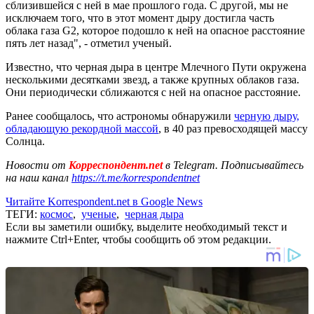
сблизившейся с ней в мае прошлого года. С другой, мы не
исключаем того, что в этот момент дыру достигла часть
облака газа G2, которое подошло к ней на опасное расстояние
пять лет назад", - отметил ученый.
Известно, что черная дыра в центре Млечного Пути окружена
несколькими десятками звезд, а также крупных облаков газа.
Они периодически сближаются с ней на опасное расстояние.
Ранее сообщалось, что астрономы обнаружили
черную дыру,
обладающую рекордной массой
, в 40 раз превосходящей массу
Солнца.
Новости от
Корреспондент.net
в Telegram. Подписывайтесь
на наш канал
https://t.me/korrespondentnet
Читайте Korrespondent.net в Google News
ТЕГИ:
космос
,
ученые
,
черная дыра
Если вы заметили ошибку, выделите необходимый текст и
нажмите Ctrl+Enter, чтобы сообщить об этом редакции.