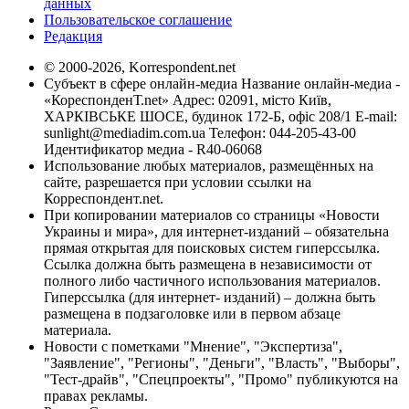
данных
Пользовательское соглашение
Редакция
© 2000-2026, Korrespondent.net
Субъект в сфере онлайн-медиа Название онлайн-медиа -
«КореспонденТ.net» Адрес: 02091, місто Київ,
ХАРКІВСЬКЕ ШОСЕ, будинок 172-Б, офіс 208/1 E-mail:
sunlight@mediadim.com.ua
Телефон: 044-205-43-00
Идентификатор медиа - R40-06068
Использование любых материалов, размещённых на
сайте, разрешается при условии ссылки на
Корреспондент.net.
При копировании материалов со страницы «Новости
Украины и мира», для интернет-изданий – обязательна
прямая открытая для поисковых систем гиперссылка.
Ссылка должна быть размещена в независимости от
полного либо частичного использования материалов.
Гиперссылка (для интернет- изданий) – должна быть
размещена в подзаголовке или в первом абзаце
материала.
Новости с пометками "Мнение", "Экспертиза",
"Заявление", "Регионы", "Деньги", "Власть", "Выборы",
"Тест-драйв", "Спецпроекты", "Промо" публикуются на
правах рекламы.