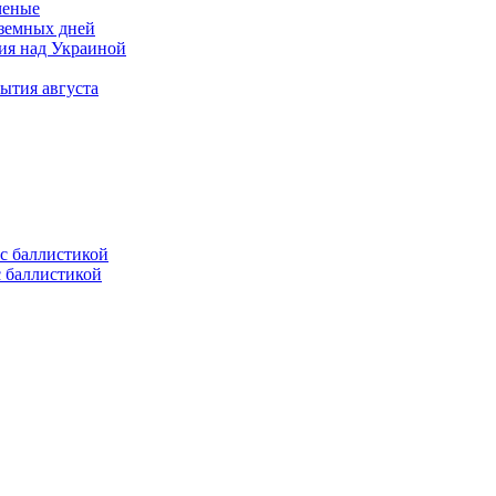
ченые
 земных дней
тия над Украиной
ытия августа
с баллистикой