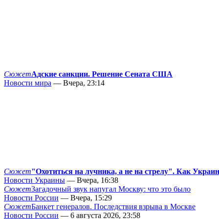
Сюжет
Адские санкции. Решение Сената США
Новости мира
— Вчера, 23:14
Сюжет
"Охотиться на лучника, а не на стрелу". Как Украи
Новости Украины
— Вчера, 16:38
Сюжет
Загадочный звук напугал Москву: что это было
Новости России
— Вчера, 15:29
Сюжет
Банкет генералов. Последствия взрыва в Москве
Новости России
— 6 августа 2026, 23:58