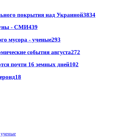
ильного покрытия над Украиной
3834
Луны - СМИ
439
го мусора - ученые
293
омические события августа
272
тся почти 16 земных дней
102
тероид
18