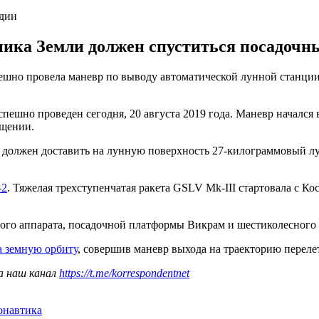
ндии
тника Земли должен спуститься посадочн
ешно провела маневр по выводу автоматической лунной станции
ешно проведен сегодня, 20 августа 2019 года. Маневр начался в
бщении.
 должен доставить на лунную поверхность 27-килограммовый лу
-2
. Тяжелая трехступенчатая ракета GSLV Mk-III стартовала с 
ьного аппарата, посадочной платформы Викрам и шестиколесного
а земную орбиту
, совершив маневр выхода на траекторию перелет
а наш канал
https://t.me/korrespondentnet
онавтика