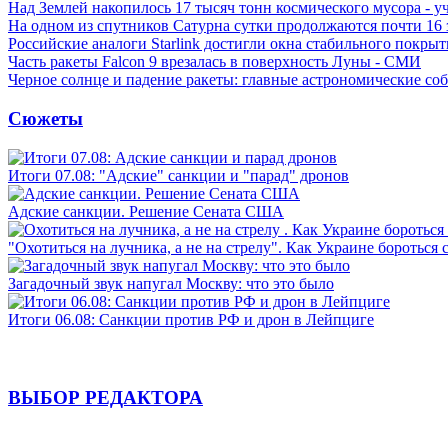
Над Землей накопилось 17 тысяч тонн космического мусора - у
На одном из спутников Сатурна сутки продолжаются почти 16
Российские аналоги Starlink достигли окна стабильного покры
Часть ракеты Falcon 9 врезалась в поверхность Луны - СМИ
Черное солнце и падение ракеты: главные астрономические соб
Сюжеты
Итоги 07.08: "Адские" санкции и "парад" дронов
Адские санкции. Решение Сената США
"Охотиться на лучника, а не на стрелу". Как Украине бороться 
Загадочный звук напугал Москву: что это было
Итоги 06.08: Санкции против РФ и дрон в Лейпциге
ВЫБОР РЕДАКТОРА