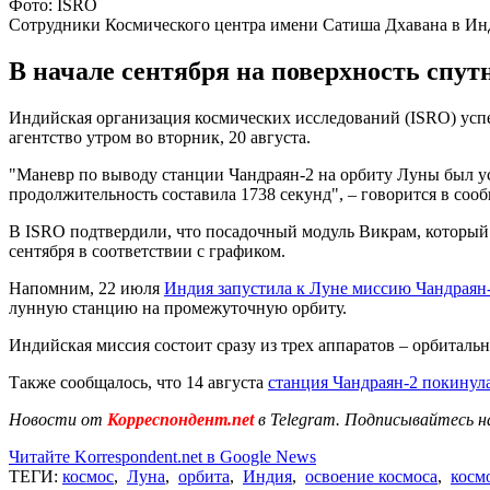
Фото: ISRO
Сотрудники Космического центра имени Сатиша Дхавана в И
В начале сентября на поверхность спу
Индийская организация космических исследований (ISRO) усп
агентство утром во вторник, 20 августа.
"Маневр по выводу станции Чандраян-2 на орбиту Луны был усп
продолжительность составила 1738 секунд", – говорится в соо
В ISRO подтвердили, что посадочный модуль Викрам, который
сентября в соответствии с графиком.
Напомним, 22 июля
Индия запустила к Луне миссию Чандраян
лунную станцию на промежуточную орбиту.
Индийская миссия состоит сразу из трех аппаратов – орбитал
Также сообщалось, что 14 августа
станция Чандраян-2 покинул
Новости от
Корреспондент.net
в Telegram. Подписывайтесь н
Читайте Korrespondent.net в Google News
ТЕГИ:
космос
,
Луна
,
орбита
,
Индия
,
освоение космоса
,
косм