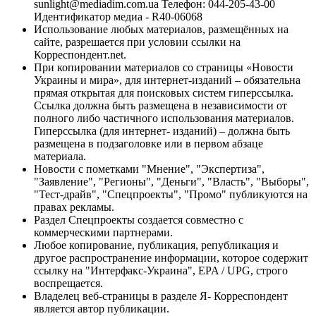
sunlight@mediadim.com.ua
Телефон: 044-205-43-00
Идентификатор медиа - R40-06068
Использование любых материалов, размещённых на
сайте, разрешается при условии ссылки на
Корреспондент.net.
При копировании материалов со страницы «Новости
Украины и мира», для интернет-изданий – обязательна
прямая открытая для поисковых систем гиперссылка.
Ссылка должна быть размещена в независимости от
полного либо частичного использования материалов.
Гиперссылка (для интернет- изданий) – должна быть
размещена в подзаголовке или в первом абзаце
материала.
Новости с пометками "Мнение", "Экспертиза",
"Заявление", "Регионы", "Деньги", "Власть", "Выборы",
"Тест-драйв", "Спецпроекты", "Промо" публикуются на
правах рекламы.
Раздел Спецпроекты создается совместно с
коммерческими партнерами.
Любое копирование, публикация, републикация и
другое распространение информации, которое содержит
ссылку на "Интерфакс-Украина", EPA / UPG, строго
воспрещается.
Владелец веб-страницы в разделе Я- Корреспондент
является автор публикации.