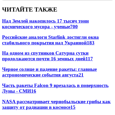
ЧИТАЙТЕ ТАКЖЕ
Над Землей накопилось 17 тысяч тонн
космического мусора - ученые
700
Российские аналоги Starlink достигли окна
стабильного покрытия над Украиной
183
На одном из спутников Сатурна сутки
продолжаются почти 16 земных дней
117
Черное солнце и падение ракеты: главные
астрономические события августа
21
Часть ракеты Falcon 9 врезалась в поверхность
Луны - СМИ
16
NASA рассматривает чернобыльские грибы как
защиту от радиации в космосе
15