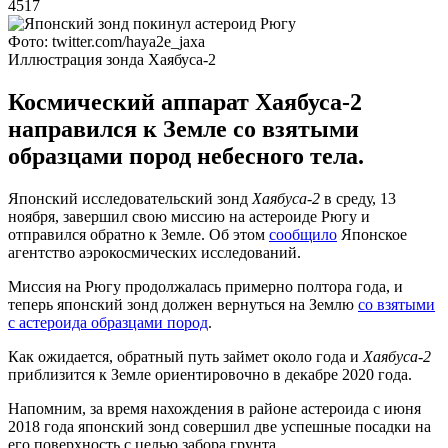
4517
Фото: twitter.com/haya2e_jaxa
Иллюстрация зонда Хаябуса-2
Космический аппарат Хаябуса-2
направился к Земле со взятыми
образцами пород небесного тела.
Японский исследовательский зонд
Хаябуса-2
в среду, 13
ноября, завершил свою миссию на астероиде Рюгу и
отправился обратно к Земле. Об этом
сообщило
Японское
агентство аэрокосмических исследований.
Миссия на Рюгу продолжалась примерно полтора года, и
теперь японский зонд должен вернуться на Землю
со взятыми
с астероида образцами пород
.
Как ожидается, обратный путь займет около года и
Хаябуса-2
приблизится к Земле ориентировочно в декабре 2020 года.
Напомним, за время нахождения в районе астероида с июня
2018 года японский зонд совершил две успешные посадки на
его поверхность с целью забора грунта.