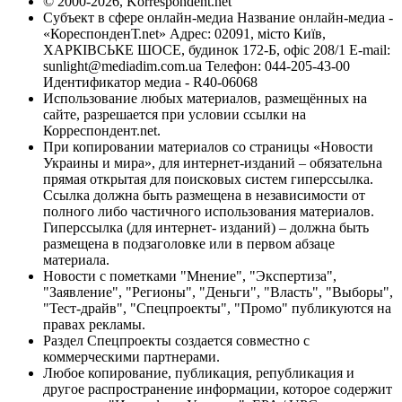
© 2000-2026, Korrespondent.net
Субъект в сфере онлайн-медиа Название онлайн-медиа -
«КореспонденТ.net» Адрес: 02091, місто Київ,
ХАРКІВСЬКЕ ШОСЕ, будинок 172-Б, офіс 208/1 E-mail:
sunlight@mediadim.com.ua
Телефон: 044-205-43-00
Идентификатор медиа - R40-06068
Использование любых материалов, размещённых на
сайте, разрешается при условии ссылки на
Корреспондент.net.
При копировании материалов со страницы «Новости
Украины и мира», для интернет-изданий – обязательна
прямая открытая для поисковых систем гиперссылка.
Ссылка должна быть размещена в независимости от
полного либо частичного использования материалов.
Гиперссылка (для интернет- изданий) – должна быть
размещена в подзаголовке или в первом абзаце
материала.
Новости с пометками "Мнение", "Экспертиза",
"Заявление", "Регионы", "Деньги", "Власть", "Выборы",
"Тест-драйв", "Спецпроекты", "Промо" публикуются на
правах рекламы.
Раздел Спецпроекты создается совместно с
коммерческими партнерами.
Любое копирование, публикация, републикация и
другое распространение информации, которое содержит