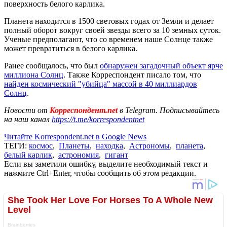
поверхность белого карлика.
Планета находится в 1500 световых годах от Земли и делает
полный оборот вокруг своей звезды всего за 10 земных суток.
Ученые предполагают, что со временем наше Солнце также
может превратиться в белого карлика.
Ранее сообщалось, что был
обнаружен загадочный объект ярче
миллиона Солнц
. Также Корреспондент писало том, что
найден космический "убийца" массой в 40 миллиардов
Солнц
.
Новости от
Корреспондент.net
в Telegram. Подписывайтесь
на наш канал
https://t.me/korrespondentnet
Читайте Korrespondent.net в Google News
ТЕГИ:
космос
,
Планеты
,
находка
,
Астрономы
,
планета
,
белый карлик
,
астрономия
,
гигант
Если вы заметили ошибку, выделите необходимый текст и
нажмите Ctrl+Enter, чтобы сообщить об этом редакции.