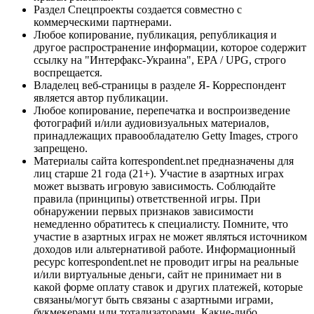
Раздел Спецпроекты создается совместно с
коммерческими партнерами.
Любое копирование, публикация, републикация и
другое распространение информации, которое содержит
ссылку на "Интерфакс-Украина", EPA / UPG, строго
воспрещается.
Владелец веб-страницы в разделе Я- Корреспондент
является автор публикации.
Любое копирование, перепечатка и воспроизведение
фотографий и/или аудиовизуальных материалов,
принадлежащих правообладателю Getty Images, строго
запрещено.
Материалы сайта korrespondent.net предназначены для
лиц старше 21 года (21+). Участие в азартных играх
может вызвать игровую зависимость. Соблюдайте
правила (принципы) ответственной игры. При
обнаружении первых признаков зависимости
немедленно обратитесь к специалисту. Помните, что
участие в азартных играх не может являться источником
доходов или альтернативой работе. Информационный
ресурс korrespondent.net не проводит игры на реальные
и/или виртуальные деньги, сайт не принимает ни в
какой форме оплату ставок и других платежей, которые
связаны/могут быть связаны с азартными играми,
букмекерами или тотализаторами. Какие-либо