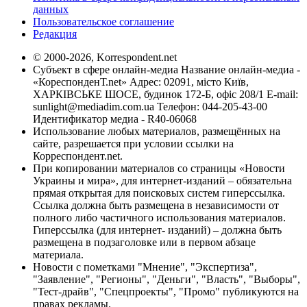
данных
Пользовательское соглашение
Редакция
© 2000-2026, Korrespondent.net
Субъект в сфере онлайн-медиа Название онлайн-медиа -
«КореспонденТ.net» Адрес: 02091, місто Київ,
ХАРКІВСЬКЕ ШОСЕ, будинок 172-Б, офіс 208/1 E-mail:
sunlight@mediadim.com.ua
Телефон: 044-205-43-00
Идентификатор медиа - R40-06068
Использование любых материалов, размещённых на
сайте, разрешается при условии ссылки на
Корреспондент.net.
При копировании материалов со страницы «Новости
Украины и мира», для интернет-изданий – обязательна
прямая открытая для поисковых систем гиперссылка.
Ссылка должна быть размещена в независимости от
полного либо частичного использования материалов.
Гиперссылка (для интернет- изданий) – должна быть
размещена в подзаголовке или в первом абзаце
материала.
Новости с пометками "Мнение", "Экспертиза",
"Заявление", "Регионы", "Деньги", "Власть", "Выборы",
"Тест-драйв", "Спецпроекты", "Промо" публикуются на
правах рекламы.