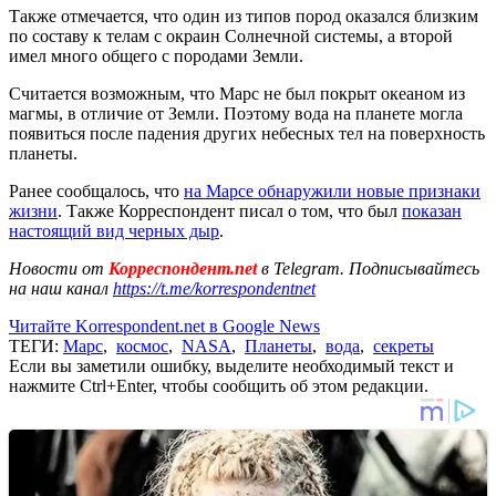
Также отмечается, что один из типов пород оказался близким
по составу к телам с окраин Солнечной системы, а второй
имел много общего с породами Земли.
Считается возможным, что Марс не был покрыт океаном из
магмы, в отличие от Земли. Поэтому вода на планете могла
появиться после падения других небесных тел на поверхность
планеты.
Ранее сообщалось, что
на Марсе обнаружили новые признаки
жизни
. Также Корреспондент писал о том, что был
показан
настоящий вид черных дыр
.
Новости от
Корреспондент.net
в Telegram. Подписывайтесь
на наш канал
https://t.me/korrespondentnet
Читайте Korrespondent.net в Google News
ТЕГИ:
Марс
,
космос
,
NASA
,
Планеты
,
вода
,
секреты
Если вы заметили ошибку, выделите необходимый текст и
нажмите Ctrl+Enter, чтобы сообщить об этом редакции.