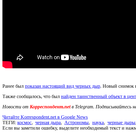
Ранее был
показан настоящий вид черных дыр
. Новый снимок 
Также сообщалось, что был
найден таинственный объект в цен
Новости от
Корреспондент.net
в Telegram. Подписывайтесь н
Читайте Korrespondent.net в Google News
ТЕГИ:
космос
,
черная дыра
,
Астрономы
,
наука
,
черные дыры
Если вы заметили ошибку, выделите необходимый текст и нажми