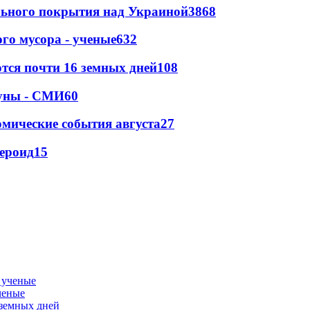
ильного покрытия над Украиной
3868
го мусора - ученые
632
тся почти 16 земных дней
108
Луны - СМИ
60
омические события августа
27
тероид
15
ченые
 земных дней