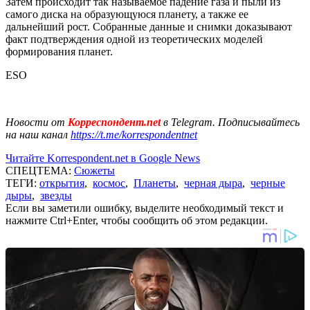
Затем происходит так называемое падение газа и пыли из
самого диска на образующуюся планету, а также ее
дальнейший рост. Собранные данные и снимки доказывают
факт подтверждения одной из теоретических моделей
формирования планет.
ESO
Новости от
Корреспондент.net
в Telegram. Подписывайтесь
на наш канал
https://t.me/korrespondentnet
Читайте Korrespondent.net в Google News
СПЕЦТЕМА:
Сюжеты
ТЕГИ:
открытия
,
космос
,
Планеты
,
черная дыра
,
черные
дыры
,
звезды
Если вы заметили ошибку, выделите необходимый текст и
нажмите Ctrl+Enter, чтобы сообщить об этом редакции.