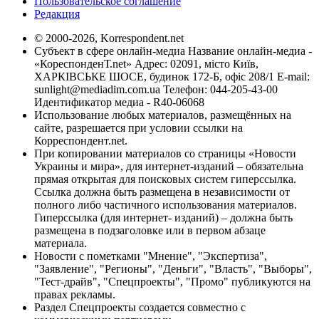
Пользовательское соглашение
Редакция
© 2000-2026, Korrespondent.net
Субъект в сфере онлайн-медиа Название онлайн-медиа -
«КореспонденТ.net» Адрес: 02091, місто Київ,
ХАРКІВСЬКЕ ШОСЕ, будинок 172-Б, офіс 208/1 E-mail:
sunlight@mediadim.com.ua
Телефон: 044-205-43-00
Идентификатор медиа - R40-06068
Использование любых материалов, размещённых на
сайте, разрешается при условии ссылки на
Корреспондент.net.
При копировании материалов со страницы «Новости
Украины и мира», для интернет-изданий – обязательна
прямая открытая для поисковых систем гиперссылка.
Ссылка должна быть размещена в независимости от
полного либо частичного использования материалов.
Гиперссылка (для интернет- изданий) – должна быть
размещена в подзаголовке или в первом абзаце
материала.
Новости с пометками "Мнение", "Экспертиза",
"Заявление", "Регионы", "Деньги", "Власть", "Выборы",
"Тест-драйв", "Спецпроекты", "Промо" публикуются на
правах рекламы.
Раздел Спецпроекты создается совместно с