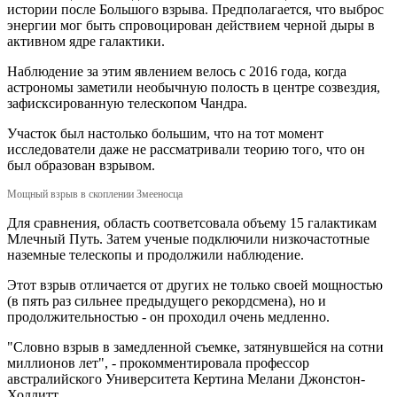
истории после Большого взрыва. Предполагается, что выброс
энергии мог быть спровоцирован действием черной дыры в
активном ядре галактики.
Наблюдение за этим явлением велось с 2016 года, когда
астрономы заметили необычную полость в центре созвездия,
зафисксированную телескопом Чандра.
Участок был настолько большим, что на тот момент
исследователи даже не рассматривали теорию того, что он
был образован взрывом.
Мощный взрыв в скоплении Змееносца
Для сравнения, область соответсовала объему 15 галактикам
Млечный Путь. Затем ученые подключили низкочастотные
наземные телескопы и продолжили наблюдение.
Этот взрыв отличается от других не только своей мощностью
(в пять раз сильнее предыдущего рекордсмена), но и
продолжительностью - он проходил очень медленно.
"Словно взрыв в замедленной съемке, затянувшейся на сотни
миллионов лет", - прокомментировала профессор
австралийского Университета Кертина Мелани Джонстон-
Холлитт.