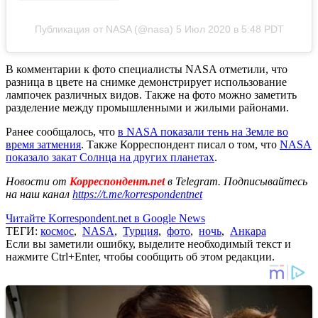
Публикация от NASA (@nasa)
5 Июл 2020 в 5:48 PDT
В комментарии к фото специалисты NASA отметили, что
разница в цвете на снимке демонстрирует использование
лампочек различных видов. Также на фото можно заметить
разделение между промышленными и жилыми районами.
Ранее сообщалось, что
в NASA показали тень на Земле во
время затмения
. Также Корреспондент писал о том, что
NASA
показало закат Солнца на других планетах
.
Новости от
Корреспондент.net
в Telegram. Подписывайтесь
на наш канал
https://t.me/korrespondentnet
Читайте Korrespondent.net в Google News
ТЕГИ:
космос
,
NASA
,
Турция
,
фото
,
ночь
,
Анкара
Если вы заметили ошибку, выделите необходимый текст и
нажмите Ctrl+Enter, чтобы сообщить об этом редакции.