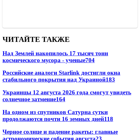
ЧИТАЙТЕ ТАКЖЕ
Над Землей накопилось 17 тысяч тонн
космического мусора - ученые
704
Российские аналоги Starlink достигли окна
стабильного покрытия над Украиной
183
Украинцы 12 августа 2026 года смогут увидеть
солнечное затмение
164
На одном из спутников Сатурна сутки
продолжаются почти 16 земных дней
118
Черное солнце и падение ракеты: главные
астрономические события августа
23