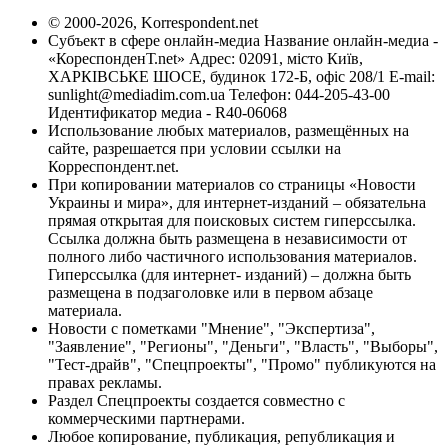
© 2000-2026, Korrespondent.net
Субъект в сфере онлайн-медиа Название онлайн-медиа -
«КореспонденТ.net» Адрес: 02091, місто Київ,
ХАРКІВСЬКЕ ШОСЕ, будинок 172-Б, офіс 208/1 E-mail:
sunlight@mediadim.com.ua
Телефон: 044-205-43-00
Идентификатор медиа - R40-06068
Использование любых материалов, размещённых на
сайте, разрешается при условии ссылки на
Корреспондент.net.
При копировании материалов со страницы «Новости
Украины и мира», для интернет-изданий – обязательна
прямая открытая для поисковых систем гиперссылка.
Ссылка должна быть размещена в независимости от
полного либо частичного использования материалов.
Гиперссылка (для интернет- изданий) – должна быть
размещена в подзаголовке или в первом абзаце
материала.
Новости с пометками "Мнение", "Экспертиза",
"Заявление", "Регионы", "Деньги", "Власть", "Выборы",
"Тест-драйв", "Спецпроекты", "Промо" публикуются на
правах рекламы.
Раздел Спецпроекты создается совместно с
коммерческими партнерами.
Любое копирование, публикация, републикация и