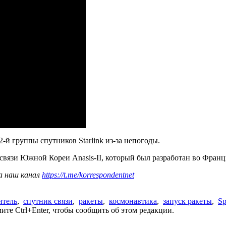
2-й группы спутников Starlink из-за непогоды.
связи Южной Кореи Anasis-II, который был разработан во Франц
а наш канал
https://t.me/korrespondentnet
итель
,
спутник связи
,
ракеты
,
космонавтика
,
запуск ракеты
,
S
те Ctrl+Enter, чтобы сообщить об этом редакции.