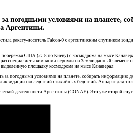
за погодными условиями на планете, с
ра Аргентины.
тила ракету-носитель Falcon-9 с аргентинским спутником зонд
о побережья США (2:18 по Киеву) с космодрома на мысе Канавер
тот раз специалисты компании вернули на Землю данный элемент 
на выделенную площадку космодрома на мысе Канаверал.
ть за погодными условиями на планете, собирать информацию дл
 ликвидации последствий стихийных бедствий. Аппарат для это
мической деятельности Аргентины (CONAE). Это уже второй сп