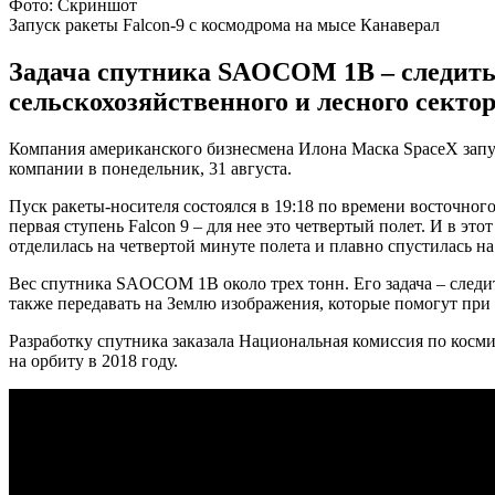
Фото: Скриншот
Запуск ракеты Falcon-9 с космодрома на мысе Канаверал
Задача спутника SAOCOM 1B – следить 
сельскохозяйственного и лесного секто
Компания американского бизнесмена Илона Маска SpaceX запус
компании в понедельник, 31 августа.
Пуск ракеты-носителя состоялся в 19:18 по времени восточног
первая ступень Falcon 9 – для нее это четвертый полет. И в э
отделилась на четвертой минуте полета и плавно спустилась 
Вес спутника SAOCOM 1B около трех тонн. Его задача – следи
также передавать на Землю изображения, которые помогут при
Разработку спутника заказала Национальная комиссия по кос
на орбиту в 2018 году.