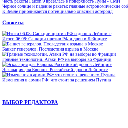
Часть ракеты Falcon 9 врезалась в поверхность Луны - СМИ
Черное солнце и падение ракеты: главные астрономические соб
К Земле приближается потенциально опасный астероид
Сюжеты
Итоги 06.08: Санкции против РФ и дрон в Лейпциге
Банкет генералов. Последствия взрыва в Москве
Грязные технологии. Атаки РФ на выборы во Франции
Эскалация для Европы. Российский дрон в Лейпциге
Изменения в армии РФ: что стоит за решением Путина
ВЫБОР РЕДАКТОРА