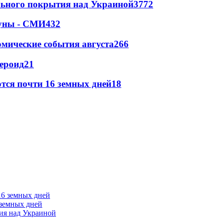
ильного покрытия над Украиной
3772
Луны - СМИ
432
омические события августа
266
тероид
21
тся почти 16 земных дней
18
 земных дней
тия над Украиной