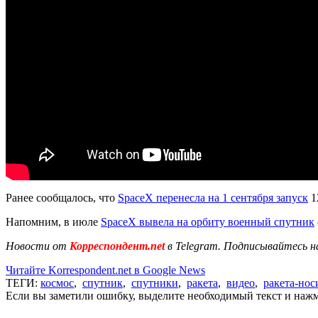
Ранее сообщалось, что
SpaceX перенесла на 1 сентября запуск
1
Напомним, в июле
SpaceX вывела на орбиту военный спутник
Новости от
Корреспондент.net
в Telegram. Подписывайтесь н
Читайте Korrespondent.net в Google News
ТЕГИ:
космос
,
спутник
,
спутники
,
ракета
,
видео
,
ракета-нос
Если вы заметили ошибку, выделите необходимый текст и нажми