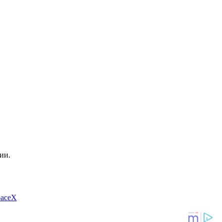
ии.
paceX