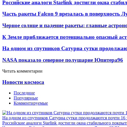
Российские аналоги Starlink достигли окна стаб
Часть ракеты Falcon 9 врезалась в поверхность 
Черное солнце и падение ракеты: главные астрон
К Земле приближается потенциально опасный ас
На одном из спутников Сатурна сутки продолжаю
NASA показало северное полушарие Юпитера
9
6
Читать комментарии
Новости космоса
Последние
Популярные
Комментируемые
На одном из спутников Сатурна сутки продолжаются почти 16
Российские аналоги Starlink достигли окна стабильного покры