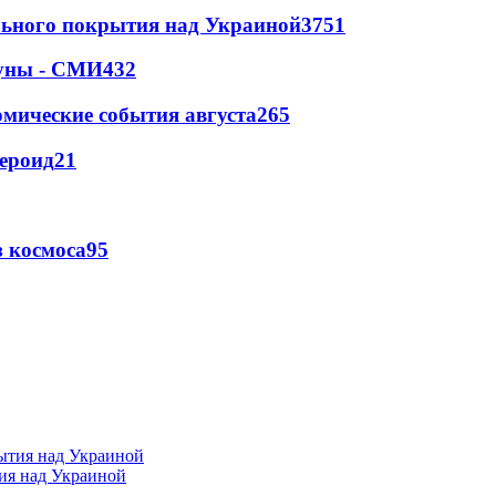
ильного покрытия над Украиной
3751
Луны - СМИ
432
омические события августа
265
тероид
21
 космоса
9
5
тия над Украиной