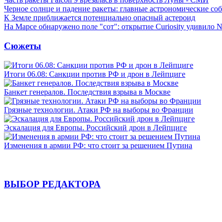
Черное солнце и падение ракеты: главные астрономические соб
К Земле приближается потенциально опасный астероид
На Марсе обнаружено поле "сот": открытие Curiosity удивило
Сюжеты
Итоги 06.08: Санкции против РФ и дрон в Лейпциге
Банкет генералов. Последствия взрыва в Москве
Грязные технологии. Атаки РФ на выборы во Франции
Эскалация для Европы. Российский дрон в Лейпциге
Изменения в армии РФ: что стоит за решением Путина
ВЫБОР РЕДАКТОРА