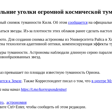
дальние уголки огромной космической т
ьный снимок туманности Киля. Об этом
сообщается
на официальн
ься звезды. Из-за плотности этих облаков ранее сделать настол
фото. Для создания снимка астрономы из Университета Райса в Х
на технология адаптивной оптики, компенсирующая эффекты ту
туры туманности. Астрономы наблюдали длинную серию паралле
овообразованных звезд.
раз превышает по площади известную туманность Ориона.
ится к Земле
. Также Корреспондент писал о том, что
в центре М
а наш канал
https://t.me/korrespondentnet
то
,
астрономия
те Ctrl+Enter, чтобы сообщить об этом редакции.