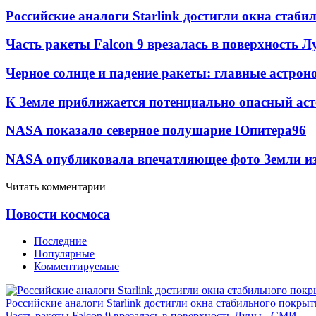
Российские аналоги Starlink достигли окна стаб
Часть ракеты Falcon 9 врезалась в поверхность 
Черное солнце и падение ракеты: главные астрон
К Земле приближается потенциально опасный ас
NASA показало северное полушарие Юпитера
9
6
NASA опубликовала впечатляющее фото Земли из
Читать комментарии
Новости космоса
Последние
Популярные
Комментируемые
Российские аналоги Starlink достигли окна стабильного покры
Часть ракеты Falcon 9 врезалась в поверхность Луны - СМИ