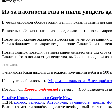
Фото: gemini
Из-за плотности газа и пыли увидеть 
В международной обсерватории Gemini показали самый детал
В плотных облаках пыли и газа продолжают активно формироват
Новое изображение оказалось в десять раз четче более ранних 
Чили в ближнем инфракрасном диапазоне. Также была примене
Новый снимок позволил увидеть ранее неизвестные ряд струк
Также на фото попала струя вещества, выброшенная одной из н
Фото: Gemini
Туманность Киля находится в южном полушарии неба и в 500 
Накануне сообщалось, что
Марс максимально за 15 лет приблиз
Новости от
Корреспондент.net
в Telegram. Подписывайтесь н
Читайте Korrespondent.net в Google News
ТЕГИ:
космос
,
телескоп
,
Астрономы
,
туманность
,
звезды
,
фо
Если вы заметили ошибку, выделите необходимый текст и нажми