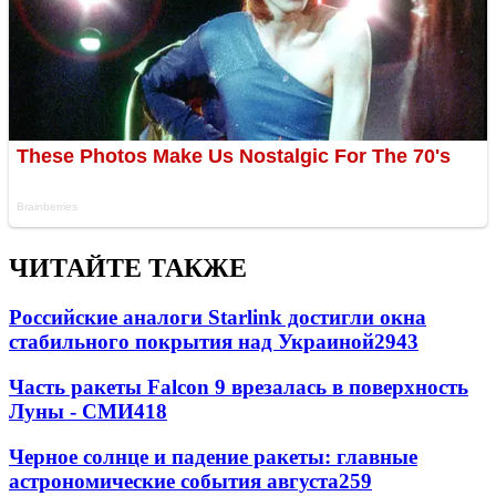
ЧИТАЙТЕ ТАКЖЕ
Российские аналоги Starlink достигли окна
стабильного покрытия над Украиной
2943
Часть ракеты Falcon 9 врезалась в поверхность
Луны - СМИ
418
Черное солнце и падение ракеты: главные
астрономические события августа
259