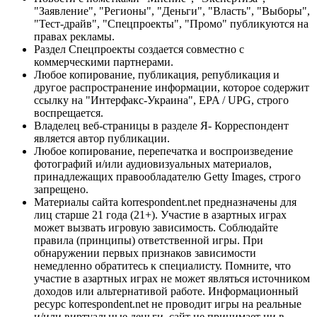
"Заявление", "Регионы", "Деньги", "Власть", "Выборы",
"Тест-драйв", "Спецпроекты", "Промо" публикуются на
правах рекламы.
Раздел Спецпроекты создается совместно с
коммерческими партнерами.
Любое копирование, публикация, републикация и
другое распространение информации, которое содержит
ссылку на "Интерфакс-Украина", EPA / UPG, строго
воспрещается.
Владелец веб-страницы в разделе Я- Корреспондент
является автор публикации.
Любое копирование, перепечатка и воспроизведение
фотографий и/или аудиовизуальных материалов,
принадлежащих правообладателю Getty Images, строго
запрещено.
Материалы сайта korrespondent.net предназначены для
лиц старше 21 года (21+). Участие в азартных играх
может вызвать игровую зависимость. Соблюдайте
правила (принципы) ответственной игры. При
обнаружении первых признаков зависимости
немедленно обратитесь к специалисту. Помните, что
участие в азартных играх не может являться источником
доходов или альтернативой работе. Информационный
ресурс korrespondent.net не проводит игры на реальные
и/или виртуальные деньги, сайт не принимает ни в