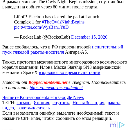
В рамках миссии The Owls Night Begins mission, спутник был
выведен на орбиту через 60 минут после старта.
Liftoff! Electron has cleared the pad at Launch
Complex 1 for
#TheOwlsNightBegins
pic.twitter.com/WysBan1YuD
— Rocket Lab (@RocketLab)
December 15, 2020
Ранее сообщалось, что в РФ провели второй
испытательный
пуск тяжелой ракеты-носителя
Ангара-А5.
Также, прототип межпланетного многоразового космического
корабля компании Илона Маска Starship SN8 американской
компании SpaceX
взорвался во время испытаний
.
Новости от
Корреспондент.net
в Telegram. Подписывайтесь
на наш канал
https://t.me/korrespondentnet
Читайте Korrespondent.net в Google News
ТЕГИ:
космос
,
Япония
,
спутник
,
Новая Зеландия
,
ракета
,
видео
,
ракета-носитель
Если вы заметили ошибку, выделите необходимый текст и
нажмите Ctrl+Enter, чтобы сообщить об этом редакции.