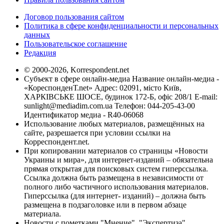
Договор пользования сайтом
Политика в сфере конфиденциальности и персональных
данных
Пользовательское соглашение
Редакция
© 2000-2026, Korrespondent.net
Субъект в сфере онлайн-медиа Название онлайн-медиа -
«КореспонденТ.net» Адрес: 02091, місто Київ,
ХАРКІВСЬКЕ ШОСЕ, будинок 172-Б, офіс 208/1 E-mail:
sunlight@mediadim.com.ua
Телефон: 044-205-43-00
Идентификатор медиа - R40-06068
Использование любых материалов, размещённых на
сайте, разрешается при условии ссылки на
Корреспондент.net.
При копировании материалов со страницы «Новости
Украины и мира», для интернет-изданий – обязательна
прямая открытая для поисковых систем гиперссылка.
Ссылка должна быть размещена в независимости от
полного либо частичного использования материалов.
Гиперссылка (для интернет- изданий) – должна быть
размещена в подзаголовке или в первом абзаце
материала.
Новости с пометками "Мнение", "Экспертиза",