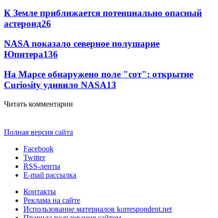
К Земле приближается потенциально опасный
астероид
26
NASA показало северное полушарие
Юпитера
13
6
На Марсе обнаружено поле "сот": открытие
Curiosity удивило NASA
13
Читать комментарии
Полная версия сайта
Facebook
Twitter
RSS-ленты
E-mail рассылка
Контакты
Реклама на сайте
Использование материалов korrespondent.net
Правила пользования сайтом