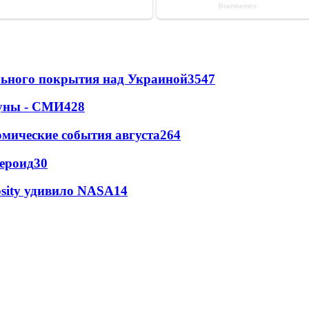
ильного покрытия над Украиной
3547
Луны - СМИ
428
омические события августа
264
тероид
30
osity удивило NASA
14