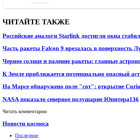
ЧИТАЙТЕ ТАКЖЕ
Российские аналоги Starlink достигли окна стаб
Часть ракеты Falcon 9 врезалась в поверхность 
Черное солнце и падение ракеты: главные астрон
К Земле приближается потенциально опасный ас
На Марсе обнаружено поле "сот": открытие Curi
NASA показало северное полушарие Юпитера
13
6
Читать комментарии
Новости космоса
Последние