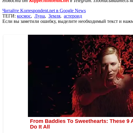
Новости от
Корреспондент.net
в Telegram. Подписывайтесь н
Читайте Korrespondent.net в Google News
ТЕГИ:
космос
,
Луна
,
Земля
,
астероид
Если вы заметили ошибку, выделите необходимый текст и нажми