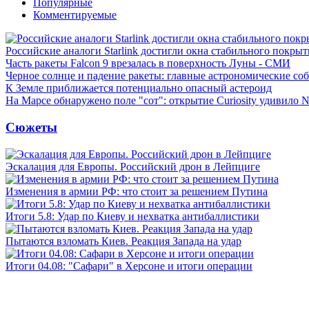
Популярные
Комментируемые
Российские аналоги Starlink достигли окна стабильного покры
Часть ракеты Falcon 9 врезалась в поверхность Луны - СМИ
Черное солнце и падение ракеты: главные астрономические соб
К Земле приближается потенциально опасный астероид
На Марсе обнаружено поле "сот": открытие Curiosity удивило
Сюжеты
Эскалация для Европы. Российский дрон в Лейпциге
Изменения в армии РФ: что стоит за решением Путина
Итоги 5.8: Удар по Киеву и нехватка антибаллистики
Пытаются взломать Киев. Реакция Запада на удар
Итоги 04.08: "Сафари" в Херсоне и итоги операции