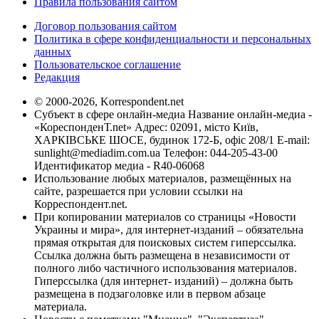
Правила пользования сайтом
Договор пользования сайтом
Политика в сфере конфиденциальности и персональных
данных
Пользовательское соглашение
Редакция
© 2000-2026, Korrespondent.net
Субъект в сфере онлайн-медиа Название онлайн-медиа -
«КореспонденТ.net» Адрес: 02091, місто Київ,
ХАРКІВСЬКЕ ШОСЕ, будинок 172-Б, офіс 208/1 E-mail:
sunlight@mediadim.com.ua
Телефон: 044-205-43-00
Идентификатор медиа - R40-06068
Использование любых материалов, размещённых на
сайте, разрешается при условии ссылки на
Корреспондент.net.
При копировании материалов со страницы «Новости
Украины и мира», для интернет-изданий – обязательна
прямая открытая для поисковых систем гиперссылка.
Ссылка должна быть размещена в независимости от
полного либо частичного использования материалов.
Гиперссылка (для интернет- изданий) – должна быть
размещена в подзаголовке или в первом абзаце
материала.