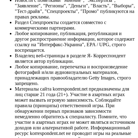
Новости с пометками "Мнение", "Экспертиза",
"Заявление", "Регионы", "Деньги", "Власть", "Выборы",
"Тест-драйв", "Спецпроекты", "Промо" публикуются на
правах рекламы.
Раздел Спецпроекты создается совместно с
коммерческими партнерами.
Любое копирование, публикация, републикация и
другое распространение информации, которое содержит
ссылку на "Интерфакс-Украина", EPA / UPG, строго
воспрещается.
Владелец веб-страницы в разделе Я- Корреспондент
является автор публикации.
Любое копирование, перепечатка и воспроизведение
фотографий и/или аудиовизуальных материалов,
принадлежащих правообладателю Getty Images, строго
запрещено.
Материалы сайта korrespondent.net предназначены для
лиц старше 21 года (21+). Участие в азартных играх
может вызвать игровую зависимость. Соблюдайте
правила (принципы) ответственной игры. При
обнаружении первых признаков зависимости
немедленно обратитесь к специалисту. Помните, что
участие в азартных играх не может являться источником
доходов или альтернативой работе. Информационный
ресурс korrespondent.net не проводит игры на реальные