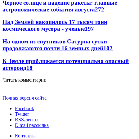
Черное солнце и падение ракеты: главные
астрономические события августа
272
Над Землей накопилось 17 тысяч тонн
космического мусора - ученые
197
На одном из спутников Сатурна сутки
продолжаются почти 16 земных дней
102
К Земле приближается потенциально опасный
астероид
18
Читать комментарии
Полная версия сайта
Facebook
Twitter
RSS-ленты
E-mail рассылка
Контакты