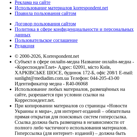
Реклама на сайте
Использование материалов korrespondent.net
Правила пользования сайтом
Договор пользования сайтом
Политика в сфере конфиденциальности и персональных
данных
Пользовательское соглашение
Редакция
© 2000-2026, Korrespondent.net
Субъект в сфере онлайн-медиа Название онлайн-медиа -
«КореспонденТ.net» Адрес: 02091, місто Київ,
ХАРКІВСЬКЕ ШОСЕ, будинок 172-Б, офіс 208/1 E-mail:
sunlight@mediadim.com.ua
Телефон: 044-205-43-00
Идентификатор медиа - R40-06068
Использование любых материалов, размещённых на
сайте, разрешается при условии ссылки на
Корреспондент.net.
При копировании материалов со страницы «Новости
Украины и мира», для интернет-изданий – обязательна
прямая открытая для поисковых систем гиперссылка.
Ссылка должна быть размещена в независимости от
полного либо частичного использования материалов.
Гиперссылка (для интернет- изданий) – должна быть