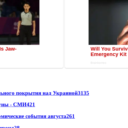
ильного покрытия над Украиной
3135
Луны - СМИ
421
омические события августа
261
тероид
28