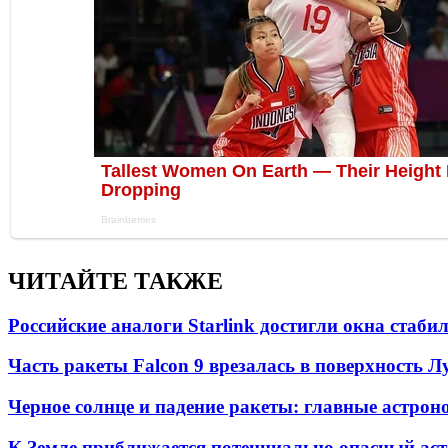
ЧИТАЙТЕ ТАКЖЕ
Российские аналоги Starlink достигли окна стаб
Часть ракеты Falcon 9 врезалась в поверхность 
Черное солнце и падение ракеты: главные астрон
К Земле приближается потенциально опасный ас