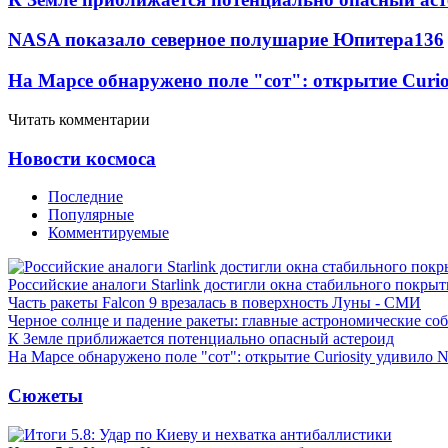
NASA показало северное полушарие Юпитера
13
6
На Марсе обнаружено поле "сот": открытие Curi
Читать комментарии
Новости космоса
Последние
Популярные
Комментируемые
Российские аналоги Starlink достигли окна стабильного покры
Часть ракеты Falcon 9 врезалась в поверхность Луны - СМИ
Черное солнце и падение ракеты: главные астрономические соб
К Земле приближается потенциально опасный астероид
На Марсе обнаружено поле "сот": открытие Curiosity удивило
Сюжеты