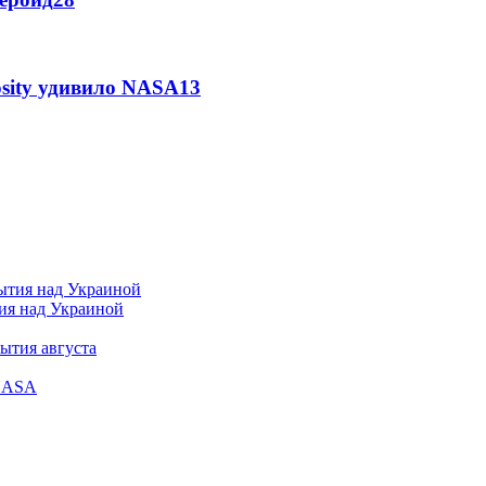
osity удивило NASA
13
тия над Украиной
ытия августа
 NASA